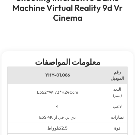
Machine Virtual Reality 9d
Cinema
معلومات المواصفات
YHY-01.086
ل
L352*W173*H240cm
4
ت
دي بي في ار E3S 4K
2.5كيلوواط