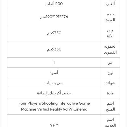
200 ألعاب
276*191*190سم
ة
350كجم
ة
350كجم
ى
1
أسود
ة
سي بنفايات
حديد, أكريليك, إضاءة
Four Players Shooting Interactive Game
ج
Machine Virtual Reality 9d Vr Cinema
ة
YHY