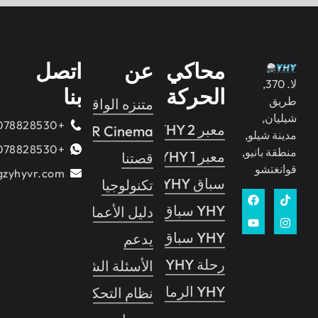
محاكي
عن
اتصل
لا. 370,
الحركة
بنا
متنزه الواقع الافتراضي
,
+8618078828530
معبر YHY 2
XD VR Cinema
شيلو,
+8618078828530
انيو,
معبر YHY 1
قصتنا
شو
angela@gzyhyvr.com
سباق YHY
تكنولوجيا
YHY سباق VR
دليل الأعمال
YHY سباق برو
يدعم
رحلة YHY
الأسئلة الشائعة
YHY الرماية
نظام التحكم بالحركة