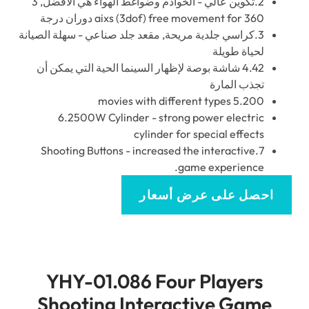
 وضواغط الهواء هي الأفضل, 3
3 دوران درجة
free movement for
)
dof
(3
aixs
3.كراسي جلدية مريحة, مقعد جلد صناعي - سهلة الصيانة
حياة طويلة
4.42 شاشة بوصة لإظهار السينما الحية التي يمكن أن
جذب المارة
movies with different types
5.20
6.2500
W Cylinder
-
strong power electri
cylinder for special effect
Shooting Buttons
-
increased the interactive
7
.
game experienc
صل على عرض أسعار
YHY-01.086
Four Player
Shooting Interactive Ga