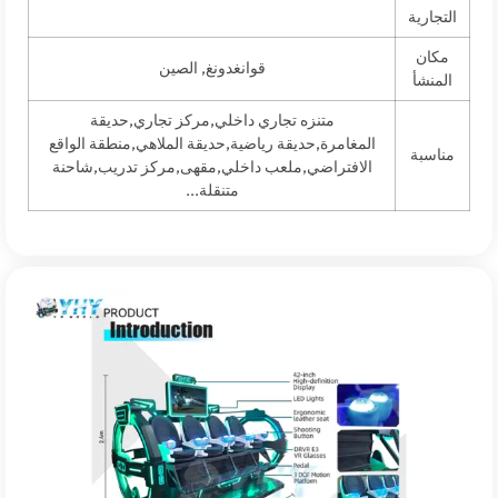
ية
قوانغدونغ, الصين
أ
متنزه تجاري داخلي,مركز تجاري,حديقة
المغامرة,حديقة رياضية,حديقة الملاهي,منطقة الواقع
ة
الافتراضي,ملعب داخلي,مقهى,مركز تدريب,شاحنة
متنقلة...