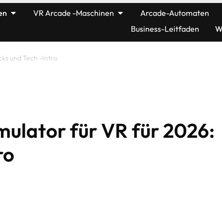
en
VR Arcade -Maschinen
Arcade-Automaten
Business-Leitfaden
W
ks und Tech -Intro
ulator für VR für 2026:
ro