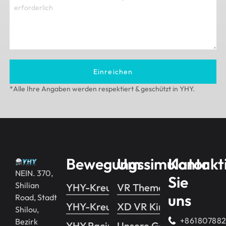
Einreichen
*Alle Ihre Angaben werden respektiert & geschützt in YHY.
Bewegungssimulator
Um
Kontakt
NEIN. 370,
Sie
Shilian
YHY-Kreuzung 2
VR Themenpark
uns
Road, Stadt
YHY-Kreuzung 1
XD VR Kino
Shilou,
+86180788
Bezirk
YHY Racing
Unsere Geschichte