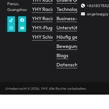
Panyu,
+86180788
YHY Racing VR
Technologie
Guangzhou
angela@gzy
YHY Racing Pro
Business-Leitfaden
YHY-Flug
Unterstützung
YHY Schießen
Häufig gestellte Fragen
Bewegungssteuerungss
Blogs
Datenschutzrichtlinie
Urheberrecht © 2026, YHY. Alle Rechte vorbehalten.