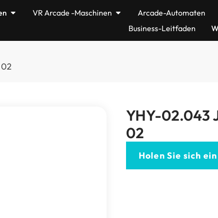
en
VR Arcade -Maschinen
Arcade-Automaten
Business-Leitfaden
W
 02
YHY-02.043 J
02
Holen Sie sich ei