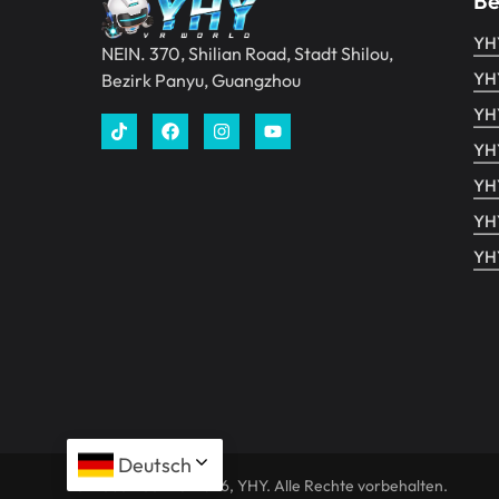
Be
YH
NEIN. 370, Shilian Road, Stadt Shilou,
YH
Bezirk Panyu, Guangzhou
YH
YH
YHY
YH
YH
Deutsch
Urheberrecht © 2026, YHY. Alle Rechte vorbehalten.