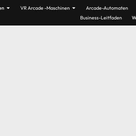
en
VR Arcade -Maschinen
Arcade-Automaten
Business-Leitfaden
W