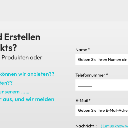
 Erstellen
kts?
Name
*
n Produkten oder
 können wir anbieten??
Telefonnummer
*
hten??
u unserem ……
r aus, und wir melden
E-Mail
*
Nachricht：
（Let us know wh