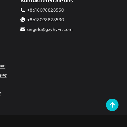
Kontaktieren Sie uns
+8618078828530
+8618078828530
angela@gzyhyvr.com
gen
gssystem
e