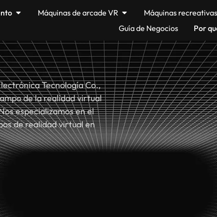
ento
Máquinas de arcade VR
Máquinas recreativa
Guía de Negocios
Por qu
ectrónica Tecnología Co.,
ampo de la realidad virtual
. Nos especializamos en el
pos de realidad virtual en