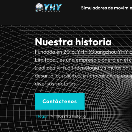
Simuladores de movimi
Nuestra historia
Fundada en 2016, YHY (Guangzhou YHY El
Limitado.) es una empresa pionera en el c
(realidad virtual) tecnología y simulación
desarrollo, solicitud, e innovación de equi
diversos sectores.
Contáctenos
Hogar
>
Nuestra historia