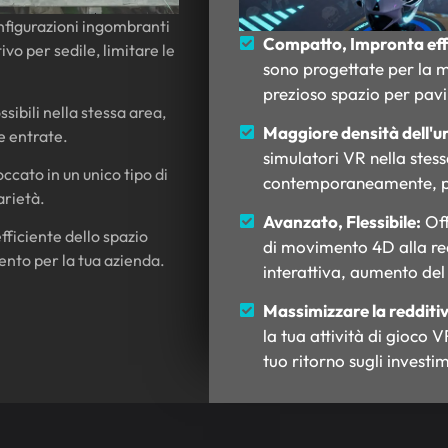
figurazioni ingombranti
Compatto, Impronta eff
vo per sedile, limitare le
sono progettate per la m
prezioso spazio per pav
sibili nella stessa area,
Maggiore densità dell'u
e entrate.
simulatori VR nella stess
ccato in un unico tipo di
contemporaneamente, pot
arietà.
Avanzato, Flessibile:
Off
ficiente dello spazio
di movimento 4D alla re
lento per la tua azienda.
interattiva, aumento del 
Massimizzare la redditiv
la tua attività di gioco 
tuo ritorno sugli investim