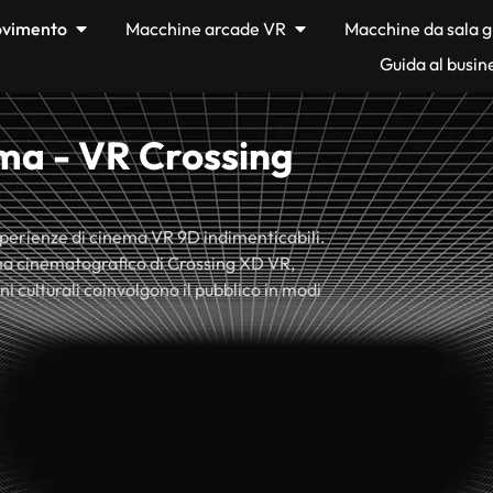
movimento
Macchine arcade VR
Macchine da sala g
Guida al busin
ma - VR Crossing
esperienze di cinema VR 9D indimenticabili.
ma cinematografico di Crossing XD VR,
oni culturali coinvolgono il pubblico in modi