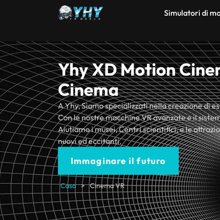
Simulatori di 
Yhy XD Motion Cine
Cinema
A Yhy, Siamo specializzati nella creazione di 
Con le nostre macchine VR avanzate e il siste
Aiutiamo i musei, Centri scientifici, e le attrazi
nuovi ed eccitanti.
Immaginare il futuro
Casa
>
Cinema VR