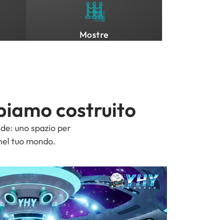
Mostre
biamo costruito
nde: uno spazio per
nel tuo mondo.