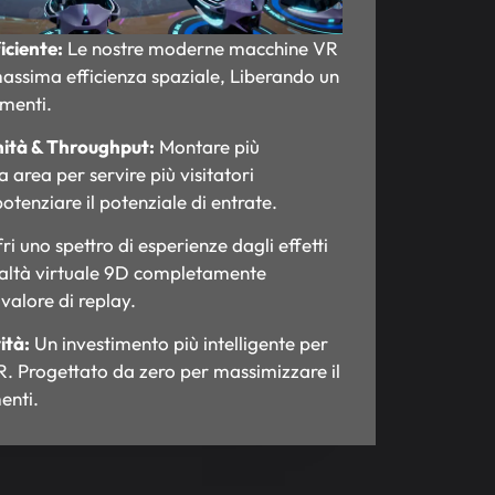
iciente:
Le nostre moderne macchine VR
assima efficienza spaziale, Liberando un
imenti.
nità & Throughput:
Montare più
a area per servire più visitatori
enziare il potenziale di entrate.
ri uno spettro di esperienze dagli effetti
altà virtuale 9D completamente
valore di replay.
ità:
Un investimento più intelligente per
VR. Progettato da zero per massimizzare il
enti.