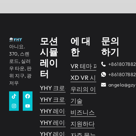
모션
에 대
문의
아니요.
시뮬
한
하기
370, 스롄
레이
로드, 실러
+86180788
VR 테마 파크
우 타운, 판
터
+86180788
위 지구, 광
XD VR 시네마
저우
angela@gzy
YHY 크로싱 2
우리의 이야기
YHY 크로싱 1
기술
YHY 레이싱
비즈니스 가이드
YHY 레이싱 VR
지원하다
YHY 레이싱 프로
자주 묻는 질문