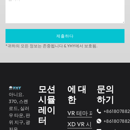
제출하다
*귀하의 모든 정보는 존중됩니다 & YHY에서 보호됨.
모션
에 대
문의
아니요.
시뮬
한
하기
370, 스롄
레이
로드, 실러
+86180788
VR 테마 파크
우 타운, 판
터
+86180788
위 지구, 광
XD VR 시네마
저우