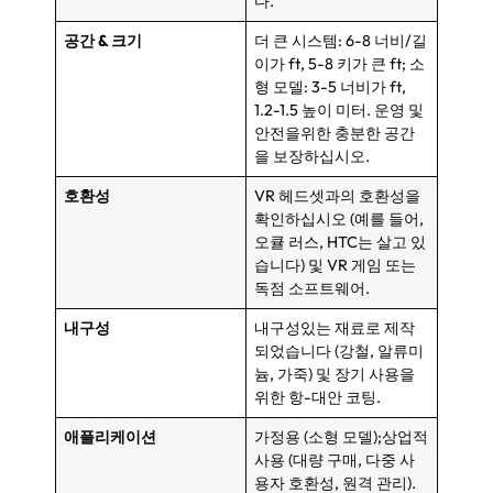
다.
공간 & 크기
더 큰 시스템: 6-8 너비/길
이가 ft, 5-8 키가 큰 ft; 소
형 모델: 3-5 너비가 ft,
1.2-1.5 높이 미터. 운영 및
안전을위한 충분한 공간
을 보장하십시오.
호환성
VR 헤드셋과의 호환성을
확인하십시오 (예를 들어,
오큘 러스, HTC는 살고 있
습니다) 및 VR 게임 또는
독점 소프트웨어.
내구성
내구성있는 재료로 제작
되었습니다 (강철, 알류미
늄, 가죽) 및 장기 사용을
위한 항-대안 코팅.
애플리케이션
가정용 (소형 모델);상업적
사용 (대량 구매, 다중 사
용자 호환성, 원격 관리).