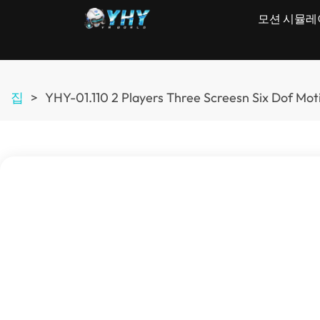
모션 시뮬레
집
>
YHY-01.110 2
Players Three Screesn Six Dof Mot