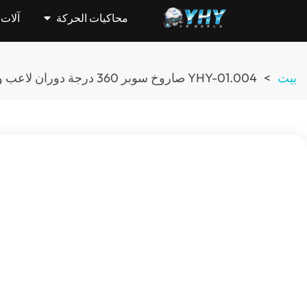
محاكيات الحركة
آلات VR Arcade
بيت
>
YHY-01.004 صاروخ سوبر 360 درجة دوران لاعب واحد VR الدائمة 360 محاكي