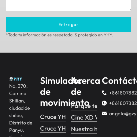
Entregar
*Toda tu información es respetada. & protegido en YHY.
Simulador
Acerca
Contáct
No. 370,
de
de
+86180788
Camino
movimiento
Shilian,
+86180788
Parque temático de real
ciudad de
angela@gzy
shilou,
Cruce YHY 2
Cine XD VR
Distrito de
Cruce YHY 1
Nuestra historia
Panyu,