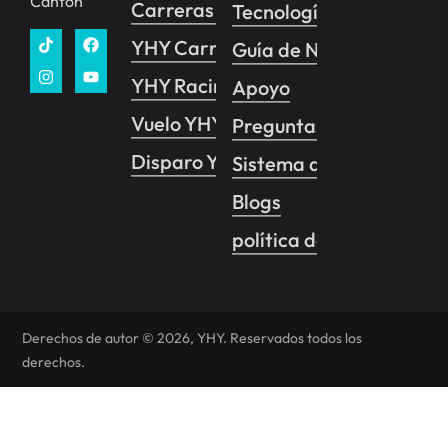
Cantón
Carreras YHY
Tecnología
YHY Carreras VR
Guía de Negocios
YHY Racing Pro
Apoyo
Vuelo YHY
Preguntas frecuentes
Disparo YHY
Sistema de control de 
Blogs
política de privacidad
Derechos de autor © 2026, YHY. Reservados todos los
derechos.