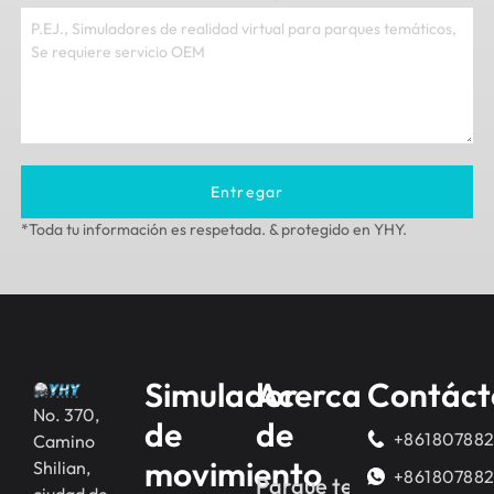
Entregar
*Toda tu información es respetada. & protegido en YHY.
Simulador
Acerca
Contáct
No. 370,
de
de
+86180788
Camino
movimiento
Shilian,
+86180788
Parque temático de real
ciudad de