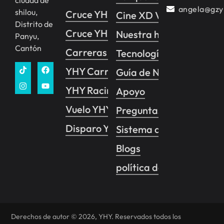
angela@gzy
shilou,
Cruce YHY 2
Cine XD VR
Distrito de
Cruce YHY 1
Nuestra historia
Panyu,
Cantón
Carreras YHY
Tecnología
YHY Carreras VR
Guía de Negocios
YHY Racing Pro
Apoyo
Vuelo YHY
Preguntas frecuentes
Disparo YHY
Sistema de control de 
Blogs
política de privacidad
Derechos de autor © 2026, YHY. Reservados todos los