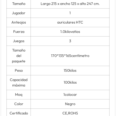
Tamaño
Largo 215 x ancho 125 x alto 247 cm.
Jugador
1
Anteojos
auriculares HTC
Fuerza
1.0kilovatios
Juegos
3
Tamaño
del
170*135*165centímetro
paquete
Peso
150kilos
Capacidad
100kilos
máxima
Moq
1colocar
Color
Negro
Certificado
CE,ROHS