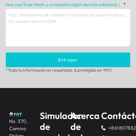
how you'll use them
, y si necesita algún servicio adicional.）
*
Entregar
*Toda tu información es respetada. & protegido en YHY.
Simulador
Acerca
Contáct
No. 370,
de
de
+86180788
Camino
Shilian,