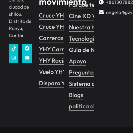
movimiento
+86180788
Parque temático de real
ciudad de
angela@gzy
shilou,
Cruce YHY 2
Cine XD VR
Distrito de
Cruce YHY 1
Nuestra historia
Panyu,
Cantón
Carreras YHY
Tecnología
YHY Carreras VR
Guía de Negocios
YHY Racing Pro
Apoyo
Vuelo YHY
Preguntas frecuentes
Disparo YHY
Sistema de control de 
Blogs
política de privacidad