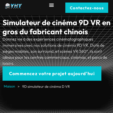
Contactez-nous
Simulateur de cinéma 9D VR en
gros du fabricant chinois
Donnez vie à des expériences cinématographiques
immersives avec nos solutions de cinéma 9D VR. Doté de
sièges mobiles, son surround, et scènes VR 360°, ils sont
idéaux pour les centres commerciaux, cinémas, et parcs de
loisirs.
Commencez votre projet aujourd'hui
Maison
>
9D simulateur de cinéma D VR