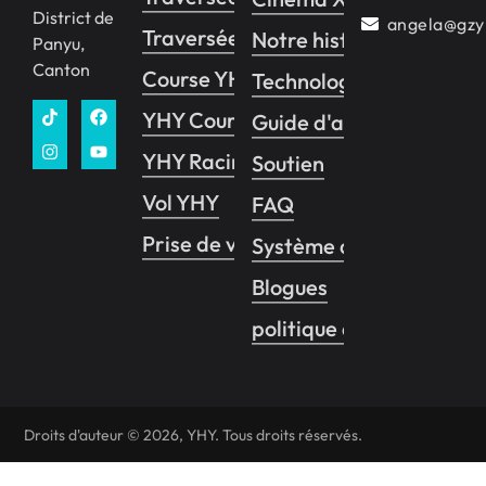
District de
angela@gzy
Traversée YHY 1
Notre histoire
Panyu,
Canton
Course YHY
Technologie
YHY Course VR
Guide d'affaires
YHY Racing Pro
Soutien
Vol YHY
FAQ
Prise de vue YHY
Système de contrôle d
Blogues
politique de confidentia
Droits d'auteur © 2026, YHY. Tous droits réservés.