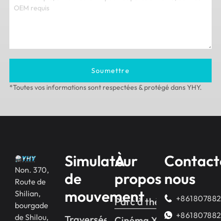
Soumettre
*Toutes vos informations sont respectées & protégé dans YHY.
Simulateur
À
Contact
Non. 370,
de
propos
nous
Route de
mouvement
Shilian,
+86180788
Parc à thème VR
bourgade
+86180788
de Shilou,
Traversée YHY 2
Cinéma XD VR