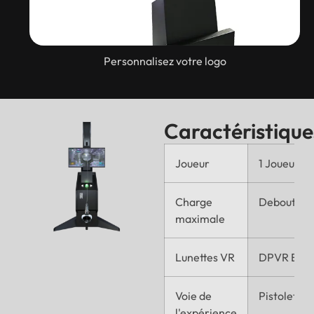
Personnalisez votre logo
Caractéristique
Joueur
1 Joueur
Charge
Debout au 
maximale
Lunettes VR
DPVR E3*1
Voie de
Pistolet d'
l'expérience