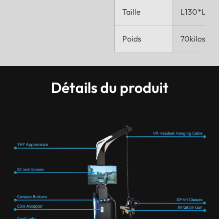
Taille
L130*L52
Poids
70kilos
Détails du produit