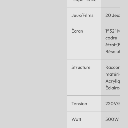
Jeux/Films
20 Jeux
Écran
1*32" Moni
cadre
étroit,192
Résolution
Structure
Raccord d
matériel,
Acrylique,
Éclairage
Tension
220V/50-6
Watt
500W