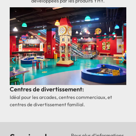
développées par les produits YHY.
Centres de divertissement:
Z
Idéal pour les arcades, centres commerciaux, et
P
centres de divertissement familial.
Pour plus d’informations