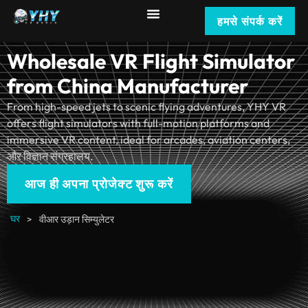
हमसे संपर्क करें
Wholesale VR Flight Simulator
from China Manufacturer
From high-speed jets to scenic flying adventures
,
YHY VR
offers flight simulators with full-motion platforms and
immersive VR content
,
ideal for arcades
,
aviation centers
,
और विज्ञान संग्रहालय.
आज ही अपना प्रोजेक्ट शुरू करें
घर
>
वीआर उड़ान सिम्युलेटर