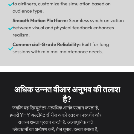
to airliners
,
customize the simulation based on
audience type
.
Smooth Motion Platform
:
Seamless synchronization
between visual and physical feedback enhances
realism
.
Commercial-Grade Reliability
:
Built for long
sessions with minimal maintenance needs
.
अधिक उन्नत वीआर अनुभव की तलाश
है?
जबकि यह सिम्युलेटर अत्यधिक आनंद प्रदान करता है,
हमारी YHY अल्टीमेट सीरीज़ अगले स्तर का प्रदर्शन और
राजस्व क्षमता प्रदान करती है. अत्याधुनिक गति
प्लेटफार्मों का अन्वेषण करें, तेज़ घुमाव, हल्का बनाता है,