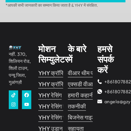
*आपकी सभी जानकारी का सम्मान किया जाता है & YHY में संरक्षित.
मोशन
के बारे
हमसे
नहीं. 370,
सिम्युलेटर
में
संपर्क
शिलियन रोड,
करें
शिलौ टाउन,
YHY क्रॉसिंग 2
वीआर थीम पार्क
पन्यू जिला,
+86180788
गुआंगज़ौ
YHY क्रॉसिंग 1
एक्सडी वीआर सिनेमा
+86180788
YHY रेसिंग
हमारी कहानी
angela@gzy
YHY रेसिंग वी.आर
तकनीकी
YHY रेसिंग प्रो
बिजनेस गाइड
YHY उड़ान
सहायता