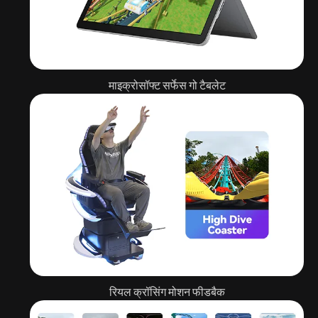
माइक्रोसॉफ्ट सर्फेस गो टैबलेट
रियल क्रॉसिंग मोशन फीडबैक