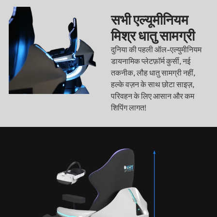
सभी एल्यूमीनियम
मिश्र धातु सामग्री
दुनिया की पहली ऑल-एल्युमीनियम
डायनामिक प्लेटफ़ॉर्म कुर्सी, नई
तकनीक, लौह धातु सामग्री नहीं,
हल्के वज़न के साथ छोटा साइज़,
परिवहन के लिए आसान और कम
शिपिंग लागत!