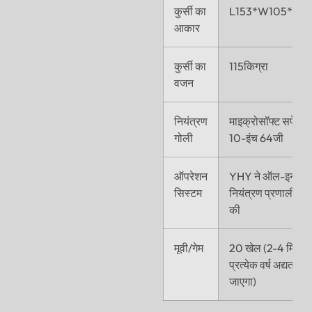
कुर्सी का
L153*W105*H1
आकार
कुर्सी का
115किग्रा
वजन
नियंत्रण
माइक्रोसॉफ्ट सर्फेस 
गोली
10-इंच 64जी
ऑपरेशन
YHY ने ऑल-इन-व
सिस्टम
नियंत्रण प्रणाली व
की
मूवी/गेम
20 खेल (2-4 मिनट,
प्रत्येक वर्ष अद्यतन क
जाएगा)