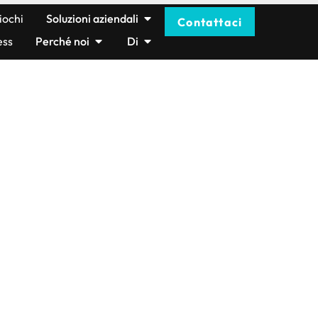
iochi
Soluzioni aziendali
Contattaci
ess
Perché noi
Di