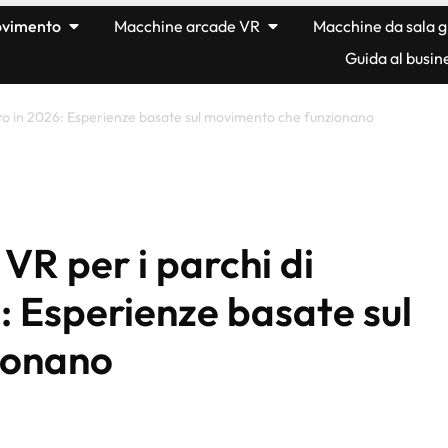
movimento
Macchine arcade VR
Macchine da sala g
Guida al busin
mento in 2026: Esperienze basate sul movimento che funzionano
 VR per i parchi di
: Esperienze basate sul
ionano