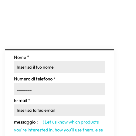
Nome
*
Numero di telefono
*
E-mail
*
messaggio：
（Let us know which products
you're interested in
,
how you'll use them
, e se