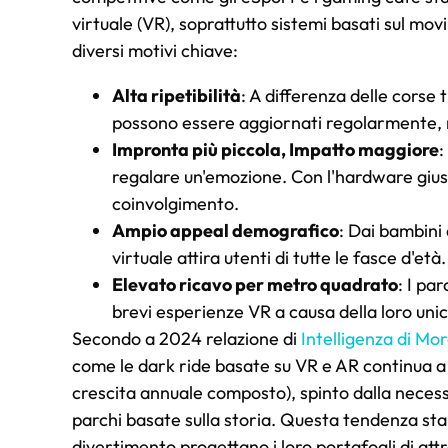
virtuale (VR), soprattutto sistemi basati sul m
diversi motivi chiave:
Alta ripetibilità
: A differenza delle corse 
possono essere aggiornati regolarmente, 
Impronta più piccola, Impatto maggiore
:
regalare un'emozione. Con l'hardware giu
coinvolgimento.
Ampio appeal demografico
: Dai bambini 
virtuale attira utenti di tutte le fasce d'età.
Elevato ricavo per metro quadrato
: I pa
brevi esperienze VR a causa della loro unic
Secondo a 2024 relazione di
Intelligenza di Mo
come le dark ride basate su VR e AR continua a
crescita annuale composto), spinto dalla necessi
parchi basate sulla storia. Questa tendenza sta 
divertimento progettano i loro portafogli di attr