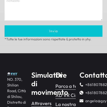
Invia
*Tutte le tue informazioni sono rispettate & protetto in yhy.
Simulatore
Di
Contatt
NO. 370,
di
+86180788
Shilian
Parco a tema VR
movimento
Road, Città
+86180788
XD VR Cinema
di Shilou,
angela@gzy
Distretto di
Attraversamento yhy 2
La nostra storia