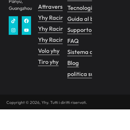
Panyu,
Attraversamento yhy 1
Tecnologia
Guangzhou
Yhy Racing
Guida al business
Yhy Racing VR
Supporto
Yhy Racing Pro
FAQ
Volo yhy
Sistema di controllo de
Tiro yhy
Blog
politica sulla riservatez
Copyright © 2026, Yhy. Tutti i diritti riservati.