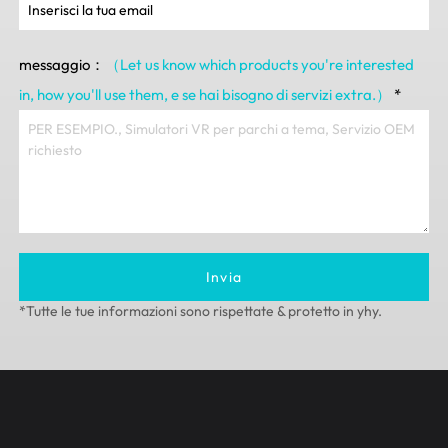
messaggio：
（Let us know which products you're interested
in
,
how you'll use them
, e se hai bisogno di servizi extra.）
*
Invia
*Tutte le tue informazioni sono rispettate & protetto in yhy.