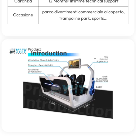
Garanzia
12
Months+lifetime technical support
parco divertimenti commerciale al coperto,
Occasione
trampoline park
,
sports..
.