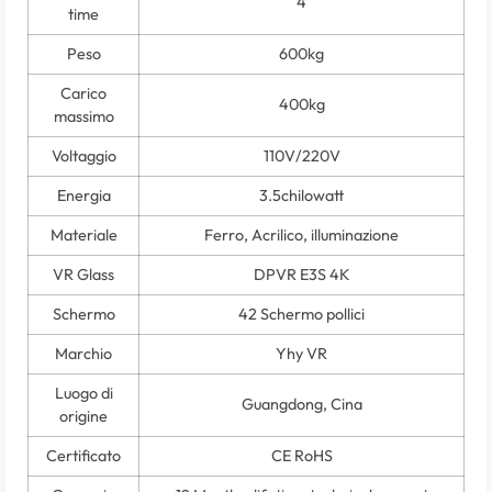
4
time
Peso
600kg
Carico
400kg
massimo
Voltaggio
110
V/220V
Energia
3.5chilowatt
Materiale
Ferro, Acrilico, illuminazione
VR Glass
DPVR E3S 4K
Schermo
42 Schermo pollici
Marchio
Yhy VR
Luogo di
Guangdong, Cina
origine
Certificato
CE RoHS