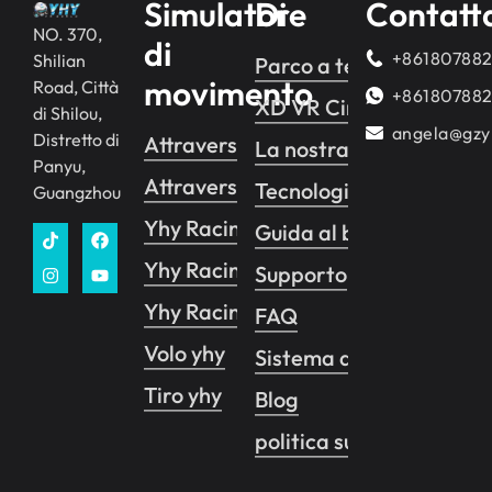
Simulatore
Di
Contatt
NO. 370,
di
+86180788
Shilian
Parco a tema VR
movimento
Road, Città
+86180788
XD VR Cinema
di Shilou,
angela@gzy
Distretto di
Attraversamento yhy 2
La nostra storia
Panyu,
Attraversamento yhy 1
Tecnologia
Guangzhou
Yhy Racing
Guida al business
Yhy Racing VR
Supporto
Yhy Racing Pro
FAQ
Volo yhy
Sistema di controllo de
Tiro yhy
Blog
politica sulla riservatez