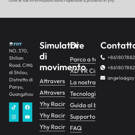
*Tutte le tue informazioni sono rispettate & protetto in yhy.
Simulatore
Di
Contatt
NO. 370,
di
+86180788
Shilian
Parco a tema VR
movimento
Road, Città
+86180788
XD VR Cinema
di Shilou,
angela@gzy
Distretto di
Attraversamento yhy 2
La nostra storia
Panyu,
Attraversamento yhy 1
Tecnologia
Guangzhou
Yhy Racing
Guida al business
Yhy Racing VR
Supporto
Yhy Racing Pro
FAQ