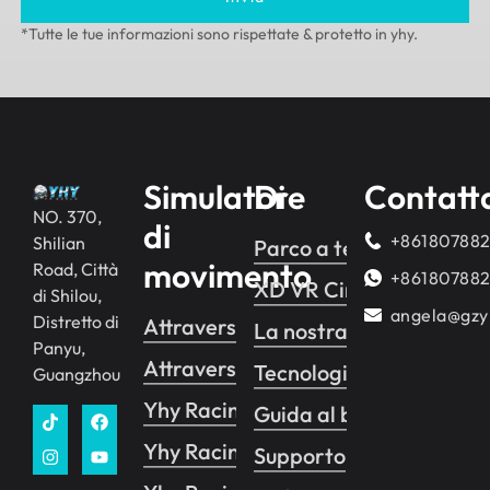
*Tutte le tue informazioni sono rispettate & protetto in yhy.
Simulatore
Di
Contatt
NO. 370,
di
+86180788
Shilian
Parco a tema VR
movimento
Road, Città
+86180788
XD VR Cinema
di Shilou,
angela@gzy
Distretto di
Attraversamento yhy 2
La nostra storia
Panyu,
Attraversamento yhy 1
Tecnologia
Guangzhou
Yhy Racing
Guida al business
Yhy Racing VR
Supporto