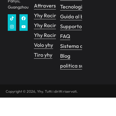
Panyu,
Attraversamento yhy 1
Tecnologia
Guangzhou
Yhy Racing
Guida al business
Yhy Racing VR
Supporto
Yhy Racing Pro
FAQ
Volo yhy
Sistema di controllo de
Tiro yhy
Blog
politica sulla riservatez
Copyright © 2026, Yhy. Tutti i diritti riservati.