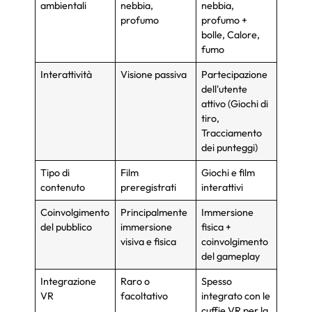
ambientali
nebbia,
nebbia,
profumo
profumo +
bolle, Calore,
fumo
Interattività
Visione passiva
Partecipazione
dell'utente
attivo (Giochi di
tiro,
Tracciamento
dei punteggi)
Tipo di
Film
Giochi e film
contenuto
preregistrati
interattivi
Coinvolgimento
Principalmente
Immersione
del pubblico
immersione
fisica +
visiva e fisica
coinvolgimento
del gameplay
Integrazione
Raro o
Spesso
VR
facoltativo
integrato con le
cuffie VR per la