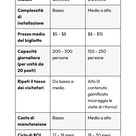
Complessità
Basso
Medio a alto
di
installazione
Prezzo medio
$5 - $8
$8 - $15
del biglietto
Capacità
200 - 300
150 - 250
giornaliera
persone
persone
(per unità da
20 posti)
Ripeti il ​​tasso
Da basso a
Alto (Il
dei visitatori
medio
contenuto
gamificato
incoraggia le
visite di ritorno)
Costo di
Basso
Medio a alto
manutenzione
Ciclo di ROI
12 - 18 mesi
18 - 30 mesi