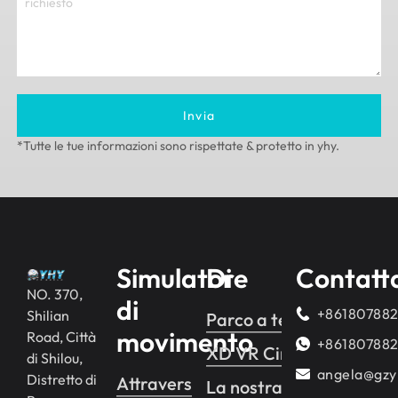
Invia
*Tutte le tue informazioni sono rispettate & protetto in yhy.
Simulatore
Di
Contatt
NO. 370,
di
+86180788
Shilian
Parco a tema VR
movimento
Road, Città
+86180788
XD VR Cinema
di Shilou,
angela@gzy
Distretto di
Attraversamento yhy 2
La nostra storia