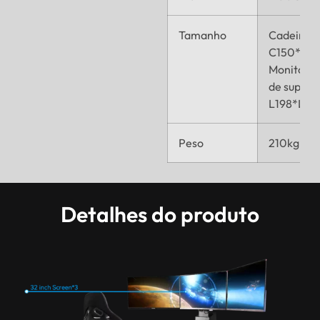
Tamanho
Cadeira:
C150*L8
Monitore 
de suport
L198*L58
Peso
210kg
Detalhes do produto