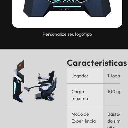
Personalize seu logotipo
Características
Jogador
1 Jogador
Carga
100kg
máxima
Modo de
Bastão de
Experiência
do simula
vôo