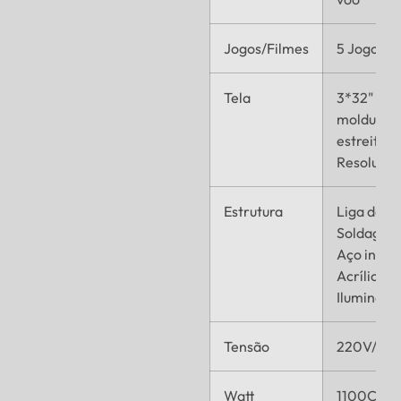
Jogos/Filmes
5 Jogos
Tela
3*32" Mon
moldura
estreita,
Resoluçã
Estrutura
Liga de al
Soldagem 
Aço inoxid
Acrílico,
Iluminaçã
Tensão
220V/50
Watt
1100C