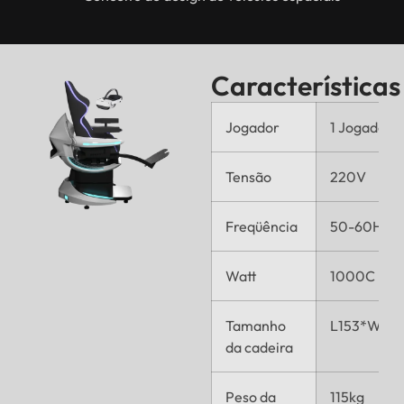
Características
Jogador
1 Jogador
Tensão
220V
Freqüência
50-60Hz
Watt
1000C
Tamanho
L153*W10
da cadeira
Peso da
115kg