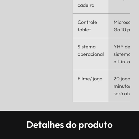
cadeira
Controle
Microsoft 
tablet
Go 10 pole
Sistema
YHY desenv
operacional
sistema de 
all-in-one
Filme/ jogo
20 jogos (2
minutos, C
será atuali
Detalhes do produto