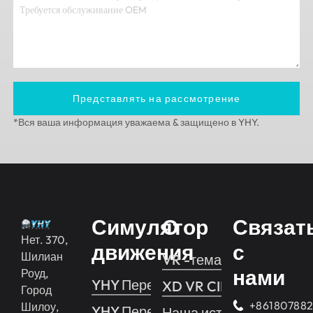
Представлять на рассмотрение
*Вся ваша информация уважаема & защищено в YHY.
Симулятор
О
Связат
Нет. 370,
движения
с
Шилиан
VR -тематический парк
нами
Роуд,
YHY Пересечение 2
XD VR CINEMA
Город
+86180788
Шилоу,
YHY Пересечение 1
Наша история