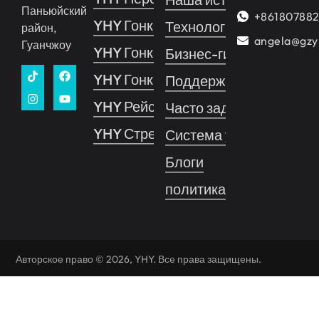
Паньюйский
+86180788
YHY Гонки
Технология
район,
angela@gzy
Гуанчжоу
YHY Гонки VR
Бизнес-гид
YHY Гонки Про
Поддерживать
YHY Рейс
Часто задаваемые воп
YHY Стрельба
Система управления 
Блоги
политика конфиденциа
Авторское право © 2026, YHY. Все права защищены.