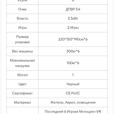
Игрок
6
Очки
ДПВР Е4
Власть
3.5кВт
Игры
2 Игры
Размер
220*150*190см*6
упаковки
Вес машины
300кг*6
Максимальная
100кг*6
нагрузка
Могил
1
Цвет
Черный
Сертификат
CE РоХС
Материал
Железо, Акрил, освещение
Последний 6 Игроки Мотоцикл VR