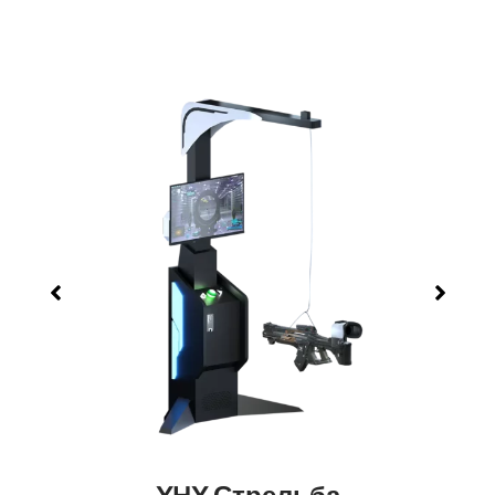
YHY Стрельба