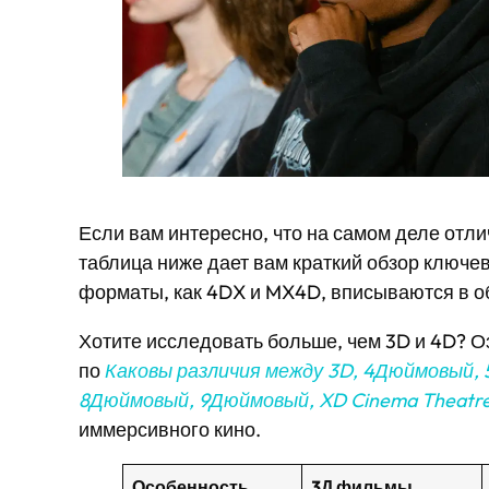
Если вам интересно, что на самом деле отл
таблица ниже дает вам краткий обзор ключевы
форматы, как 4DX и MX4D, вписываются в о
Хотите исследовать больше, чем 3D и 4D? 
по
Каковы различия между 3D, 4Дюймовый,
8Дюймовый, 9Дюймовый, XD Cinema Theatr
иммерсивного кино.
Особенность
3Д фильмы