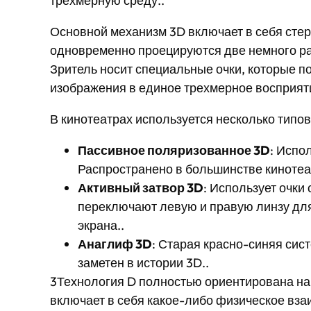
трехмерную среду..
Основной механизм 3D включает в себя стер
одновременно проецируются две немного раз
Зритель носит специальные очки, которые п
изображения в единое трехмерное восприяти
В кинотеатрах используется несколько типо
Пассивное поляризованное 3D
: Испо
Распространено в большинстве кинотеа
Активный затвор 3D
: Использует очки
переключают левую и правую линзу для
экрана..
Анаглиф 3D
: Старая красно-синяя сист
заметен в истории 3D..
3Технология D полностью ориентирована на 
включает в себя какое-либо физическое вз