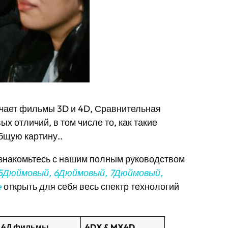
ичает фильмы 3D и 4D, Сравнительная
х отличий, в том числе то, как такие
бщую картину..
Ознакомьтесь с нашим полным руководством
 5Дюймовый, 6Дюймовый, 7Дюймовый,
e
открыть для себя весь спектр технологий
4Д фильмы
4DX & MX4D