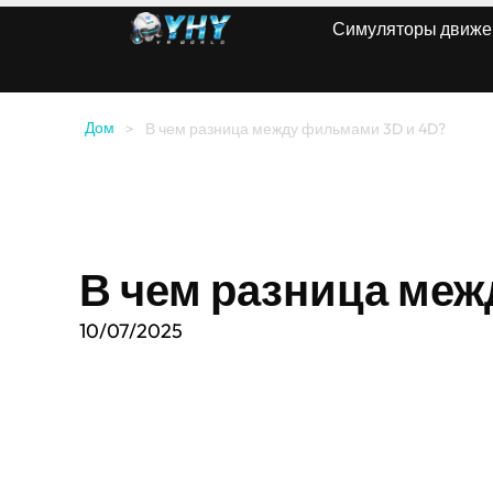
Симуляторы движе
Дом
>
В чем разница между фильмами 3D и 4D?
В чем разница меж
10/07/2025