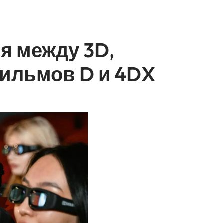
я между 3D,
фильмов D и 4DX