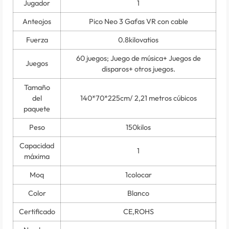
Jugador
1
Anteojos
Pico Neo 3 Gafas VR con cable
Fuerza
0.8kilovatios
60 juegos; Juego de música+ Juegos de
Juegos
disparos+ otros juegos.
Tamaño
del
140*70*225cm/ 2,21 metros cúbicos
paquete
Peso
150kilos
Capacidad
1
máxima
Moq
1colocar
Color
Blanco
Certificado
CE,ROHS