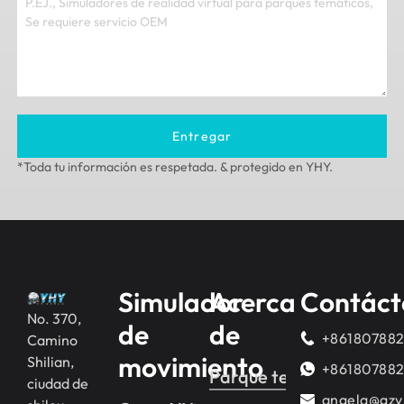
Entregar
*Toda tu información es respetada. & protegido en YHY.
Simulador
Acerca
Contáct
No. 370,
de
de
+86180788
Camino
movimiento
Shilian,
+86180788
Parque temático de real
ciudad de
angela@gzy