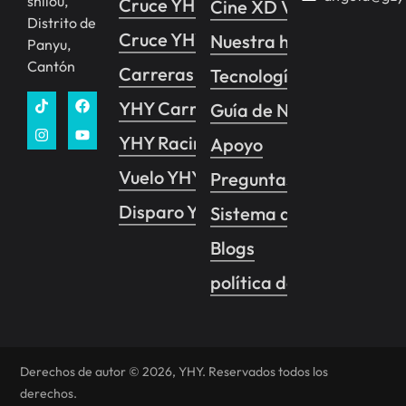
shilou,
Cruce YHY 2
Cine XD VR
Distrito de
Cruce YHY 1
Nuestra historia
Panyu,
Cantón
Carreras YHY
Tecnología
YHY Carreras VR
Guía de Negocios
YHY Racing Pro
Apoyo
Vuelo YHY
Preguntas frecuentes
Disparo YHY
Sistema de control de 
Blogs
política de privacidad
Derechos de autor © 2026, YHY. Reservados todos los
derechos.