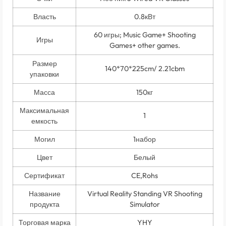
Власть
0.8кВт
60 игры;
Music Game+ Shooting
Игры
Games+ other games
.
Размер
140*70*225
cm/ 2.21cbm
упаковки
Масса
150кг
Максимальная
1
емкость
Могил
1набор
Цвет
Белый
Сертификат
CE,Rohs
Название
Virtual Reality Standing VR Shooting
продукта
Simulator
Торговая марка
YHY