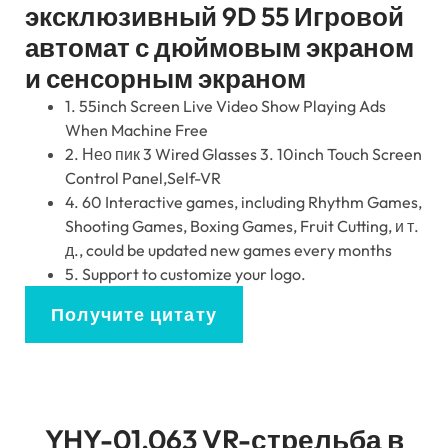
эксклюзивный 9D 55 Игровой
автомат с дюймовым экраном
и сенсорным экраном
1. 55
inch Screen Live Video Show Playing Ads
When Machine Free
2. Нео пик 3
Wired Glasses
3. 10
inch Touch Screen
Control Panel
,
Self-VR
4. 60
Interactive games
,
including Rhythm Games
,
Shooting Games
,
Boxing Games
,
Fruit Cutting
, и т.
д.,
could be updated new games every months
5.
Support to customize your logo
.
Получите цитату
YHY-01.063 VR-стрельба в