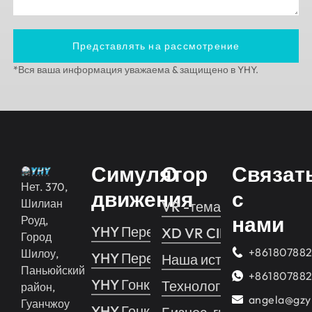
Представлять на рассмотрение
*Вся ваша информация уважаема & защищено в YHY.
Симулятор
О
Связат
Нет. 370,
движения
с
Шилиан
VR -тематический парк
нами
Роуд,
YHY Пересечение 2
XD VR CINEMA
Город
+86180788
Шилоу,
YHY Пересечение 1
Наша история
Паньюйский
+86180788
YHY Гонки
Технология
район,
angela@gzy
Гуанчжоу
YHY Гонки VR