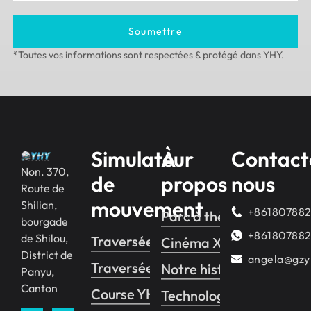
Soumettre
*Toutes vos informations sont respectées & protégé dans YHY.
Simulateur
À
Contact
Non. 370,
de
propos
nous
Route de
mouvement
Shilian,
+86180788
Parc à thème VR
bourgade
+86180788
de Shilou,
Traversée YHY 2
Cinéma XD VR
District de
angela@gzy
Traversée YHY 1
Notre histoire
Panyu,
Canton
Course YHY
Technologie