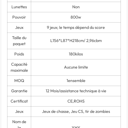
Lunettes
Non
Pouvoir
800w
Jeux
9 jeux; le temps dépend du score
Taille du
L156*L87*H218cm/ 2,96cbm
paquet
Poids
180kilos
Capacité
Aucune limite
maximale
MOQ
1ensemble
Garantie
12 Mois/assistance technique à vie
Certificat
CE,ROHS
Jeux
Jeux de chasse, Jeu CS, tir de zombies
Nom de
la
YHY