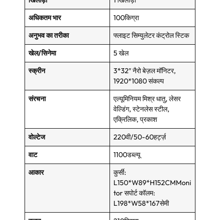
खिलाड़ी
1 खिलाड़ी
अधिकतम भार
100किग्रा
अनुभव का तरीका
फ्लाइट सिम्युलेटर कंट्रोल स्टिक
खेल/सिनेमा
5 खेल
स्क्रीन
3*32″ नैरो बेज़ल मॉनिटर,
1920*1080 संकल्प
संरचना
एल्यूमिनियम मिश्र धातु, लेसर
वेल्डिंग, स्टेनलेस स्टील,
एक्रिलिक, प्रकाश
वोल्टेज
220वी/50-60हर्ट्ज़
वाट
1100डब्ल्यू
आकार
कुर्सी:
L150*W89*H152CMMoni
tor सपोर्ट कॉलम:
L198*W58*167सेमी