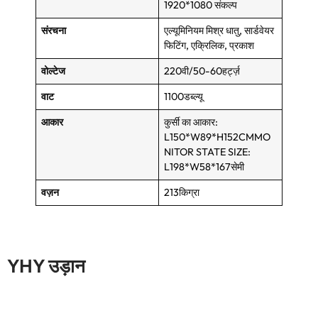
1920*1080 संकल्प
संरचना
एल्यूमिनियम मिश्र धातु, सार्डवेयर
फिटिंग, एक्रिलिक, प्रकाश
वोल्टेज
220वी/50-60हर्ट्ज़
वाट
1100डब्ल्यू
आकार
कुर्सी का आकार:
L150*W89*H152CMMO
NITOR STATE SIZE:
L198*W58*167सेमी
वज़न
213किग्रा
YHY उड़ान