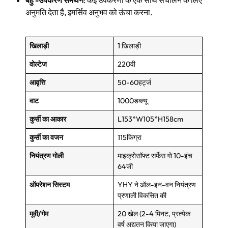
बहु -उपकरण समर्थन
: कई उपकरणों के एक साथ संचालन के लिए
अनुमति देता है, इमर्सिव अनुभव को ऊंचा करना.
खिलाड़ी
1 खिलाड़ी
वोल्टेज
220वी
आवृत्ति
50-60हर्ट्ज
वाट
1000डब्ल्यू
कुर्सी का आकार
L153*W105*H158cm
कुर्सी का वजन
115किग्रा
नियंत्रण गोली
माइक्रोसॉफ्ट सर्फेस गो 10-इंच
64जी
ऑपरेशन सिस्टम
YHY ने ऑल-इन-वन नियंत्रण
प्रणाली विकसित की
मूवी/गेम
20 खेल (2-4 मिनट, प्रत्येक
वर्ष अद्यतन किया जाएगा)