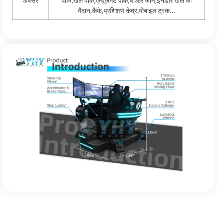
अवसर
पार्क,खेल पार्क,एम्यूज़मेंट पार्क,वीआर जोन,इनडोर खेल का
मैदान,कैफ़े,प्रशिक्षण केंद्र,मोबाइल ट्रक...