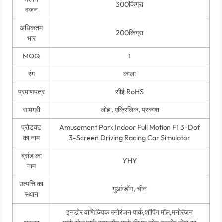
300किग्रा
वजन
अधिकतम
200किग्रा
भार
MOQ
1
रंग
काला
प्रमाणपत्र
सीई RoHS
सामग्री
लोहा, एक्रिलिक, प्रकाश
प्रोडक्ट
Amusement Park Indoor Full Motion F1 3-Dof
का नाम
3-Screen Driving Racing Car Simulator
ब्रांड का
YHY
नाम
उत्पत्ति का
गुआंग्डोंग, चीन
स्थान
इनडोर वाणिज्यिक मनोरंजन पार्क,शॉपिंग मॉल,मनोरंजन