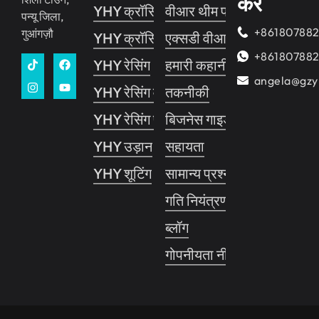
करें
YHY क्रॉसिंग 2
वीआर थीम पार्क
पन्यू जिला,
+86180788
गुआंगज़ौ
YHY क्रॉसिंग 1
एक्सडी वीआर सिनेमा
+86180788
YHY रेसिंग
हमारी कहानी
angela@gzy
YHY रेसिंग वी.आर
तकनीकी
YHY रेसिंग प्रो
बिजनेस गाइड
YHY उड़ान
सहायता
YHY शूटिंग
सामान्य प्रश्नोत्तर
गति नियंत्रण प्रणाली
ब्लॉग
गोपनीयता नीति