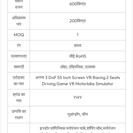
मशीन
600किग्रा
वजन
अधिकतम
200किग्रा
भार
MOQ
1
रंग
काला
प्रमाणपत्र
सीई RoHS
सामग्री
लोहा, एक्रिलिक, प्रकाश
प्रोडक्ट
अनन्य 3
DoF
55
Inch Screen VR Racing
2
Seats
का नाम
Driving Game VR Motorbike Simulator
ब्रांड का
YHY
नाम
उत्पत्ति का
गुआंग्डोंग, चीन
स्थान
इनडोर वाणिज्यिक मनोरंजन पार्क,शॉपिंग मॉल,मनोरंजन