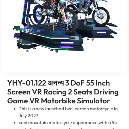
YHY-01.122 अनन्य 3
DoF
55
Inch
Screen VR Racing
2
Seats Driving
Game VR Motorbike Simulator
This is a new launched two-person motorcycle in
July
2023
cool mountain motorcycle appearance
,
with a 55-