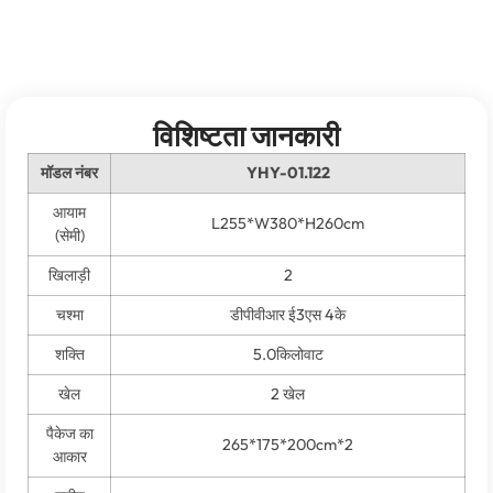
विशिष्टता जानकारी
मॉडल नंबर
YHY-01.122
आयाम
L255*W380*H260cm
(सेमी)
खिलाड़ी
2
चश्मा
डीपीवीआर ई3एस 4के
शक्ति
5.0किलोवाट
खेल
2 खेल
पैकेज का
265*175*200
cm*2
आकार