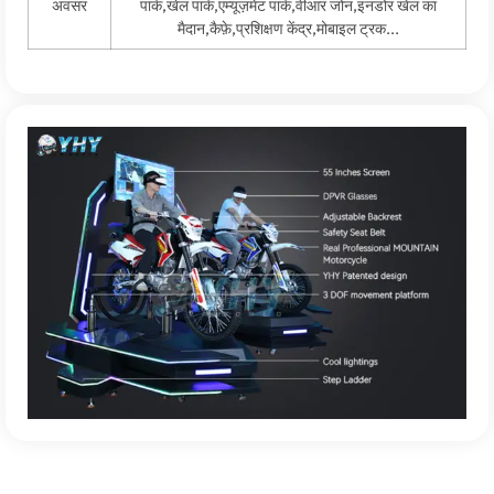
अवसर
पार्क,खेल पार्क,एम्यूज़मेंट पार्क,वीआर जोन,इनडोर खेल का
मैदान,कैफ़े,प्रशिक्षण केंद्र,मोबाइल ट्रक...