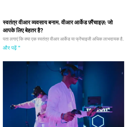
स्वतंत्र वीआर व्यवसाय बनाम. वीआर आर्केड फ़्रैंचाइज़: जो
आपके लिए बेहतर है?
पता लगाएं कि क्या एक स्वतंत्र वीआर आर्केड या फ्रेंचाइजी अधिक लाभदायक है.
और पढ़ें "