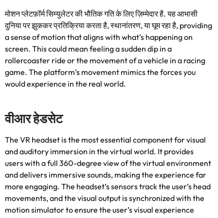
मोशन प्लेटफ़ॉर्म सिम्युलेटर की भौतिक गति के लिए ज़िम्मेदार है. यह आभासी
दुनिया पर झुककर प्रतिक्रिया करता है, स्थानांतरण, या घूम रहा है,
providing
a sense of motion that aligns with what’s happening on
screen
.
This could mean feeling a sudden dip in a
rollercoaster ride or the movement of a vehicle in a racing
game
.
The platform’s movement mimics the forces you
would experience in the real world
.
वीआर हेडसेट
The VR headset is the most essential component for visual
and auditory immersion in the virtual world
.
It provides
users with a full 360-degree view of the virtual environment
and delivers immersive sounds
,
making the experience far
more engaging
.
The headset’s sensors track the user’s head
movements
,
and the visual output is synchronized with the
motion simulator to ensure the user’s visual experience