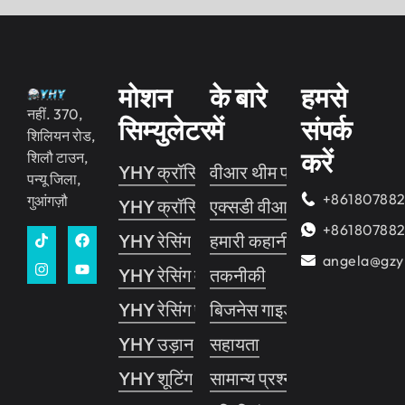
मोशन
के बारे
हमसे
नहीं. 370,
सिम्युलेटर
में
संपर्क
शिलियन रोड,
करें
शिलौ टाउन,
YHY क्रॉसिंग 2
वीआर थीम पार्क
पन्यू जिला,
+86180788
गुआंगज़ौ
YHY क्रॉसिंग 1
एक्सडी वीआर सिनेमा
+86180788
YHY रेसिंग
हमारी कहानी
angela@gzy
YHY रेसिंग वी.आर
तकनीकी
YHY रेसिंग प्रो
बिजनेस गाइड
YHY उड़ान
सहायता
YHY शूटिंग
सामान्य प्रश्नोत्तर