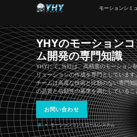
モーションシミ
YHYのモーション
ム開発の専門知識
YHYにて, 当社は、高精度のモーション制
リューションの作成を専門としています。
チームは高度な技術と比類のない専門知識
の品質と信頼性の基準を満たしているこ
お問い合わせ
家
>
モーションコントロールシステム