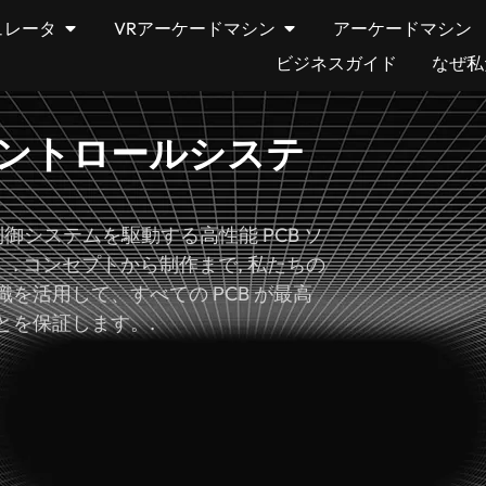
ュレータ
VRアーケードマシン
アーケードマシン
ビジネスガイド
なぜ私
コントロールシステ
御システムを駆動する高性能 PCB ソ
. コンセプトから制作まで, 私たちの
を活用して、すべての PCB が最高
とを保証します。.