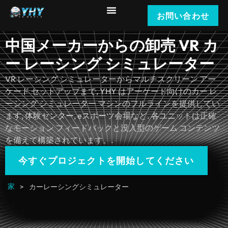
お問い合わせ
中国メーカーからの卸売 VR カ
ー レーシング シミュレーター
VR レーシング シミュレーターからマルチスクリーン アー
ケード セットアップまで, YHY はアーケード向けのカー レ
ーシング シミュレーター マシンのフルラインを提供してい
ます, 体験センター, eスポーツ会場など. 各ユニットは正確
なモーション フィードバックと没入型のゲーム コンテンツ
を備えて構築されています。.
今すぐプロジェクトを開始してください
家
>
カーレーシングシミュレーター