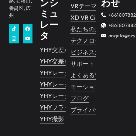
ンシ
わせ
路, 石楼町,
VRテーマパーク
番禺区, 広
ミュ
+86180788
州
XD VR Cinema
レー
+86180788
私たちのストーリー
タ
angela@gzy
テクノロジー
YHY交差点 2
ビジネスガイド
YHY交差点 1
サポート
YHYレーシング
よくある質問
YHYレーシングVR
モーションコントロー
YHYレーシングプロ
ブログ
YHYフライト
プライバシーポリシー
YHY撮影