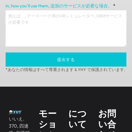
in
,
how you'll use them
, 追加のサービスが必要な場合。
*
提出する
*あなたの情報はすべて尊重されます & YHY で保護されています.
モー
につ
お問
いいえ.
ショ
いて
い合
370, 四連