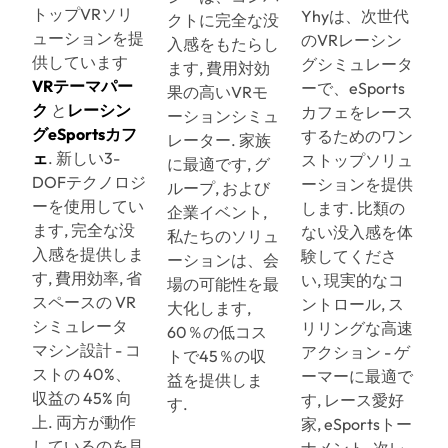
トップVRソリ
Yhyは、次世代
クトに完全な没
ューションを提
のVRレーシン
入感をもたらし
供しています
グシミュレータ
ます, 費用対効
VRテーマパー
ーで、eSports
果の高いVRモ
ク
と
レーシン
カフェをレース
ーションシミュ
グeSportsカフ
するためのワン
レーター. 家族
ェ
. 新しい3-
ストップソリュ
に最適です, グ
DOFテクノロジ
ーションを提供
ループ, および
ーを使用してい
します. 比類の
企業イベント,
ます, 完全な没
ない没入感を体
私たちのソリュ
入感を提供しま
験してくださ
ーションは、会
す, 費用効率, 省
い, 現実的なコ
場の可能性を最
スペースの VR
ントロール, ス
大化します,
シミュレータ
リリングな高速
60％の低コス
マシン設計 - コ
アクション - ゲ
トで45％の収
ストの 40%、
ーマーに最適で
益を提供しま
収益の 45% 向
す, レース愛好
す.
上. 両方が動作
家, eSportsトー
しているのを見
ナメント. 次レ