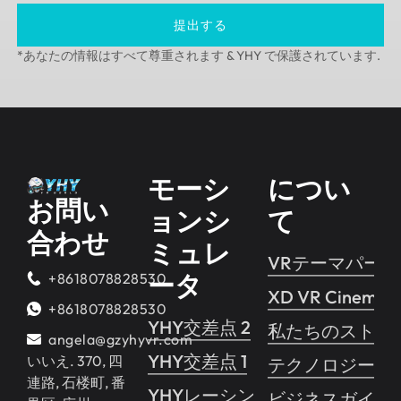
提出する
*あなたの情報はすべて尊重されます & YHY で保護されています.
モーシ
につい
お問い
ョンシ
て
合わせ
ミュレ
VRテーマパーク
ータ
+8618078828530
XD VR Cinema
+8618078828530
YHY交差点 2
私たちのストー
angela@gzyhyvr.com
YHY交差点 1
いいえ. 370, 四
テクノロジー
連路, 石楼町, 番
YHYレーシング
ビジネスガイド