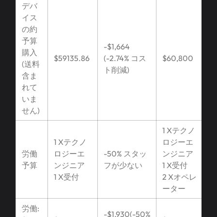
デバ
イス
の約
予算
-$1,664
購入
$59135.86
(-2.74% コス
$60,800
(送料
ト削減)
含ま
れて
いま
せん)
1 Xテクノ
1 Xテクノ
ロジーエ
労働
ロジーエ
-50% スタッ
ンジニア
予算
ンジニア
フが少ない
1 X受付
1 X受付
2 Xオペレ
ーター
労働:
-$1,930(-50%