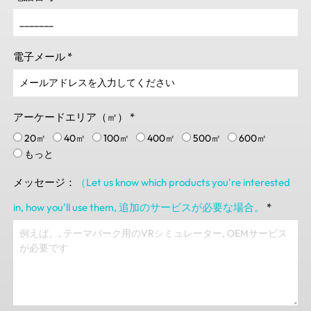
電子メール
*
アーケードエリア（㎡）
*
20㎡
40㎡
100㎡
400㎡
500㎡
600㎡
もっと
メッセージ：
（Let us know which products you're interested
in
,
how you'll use them
, 追加のサービスが必要な場合。
*