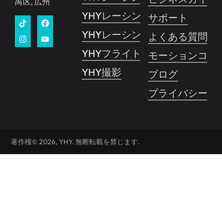
禺区, 広州
YHYレーシングVR
サポート
YHYレーシングプロ
よくある質問
YHYフライト
モーションコン
YHY撮影
ブログ
プライバシーポ
著作権© 2026, YHY. 無断転載を禁じます.