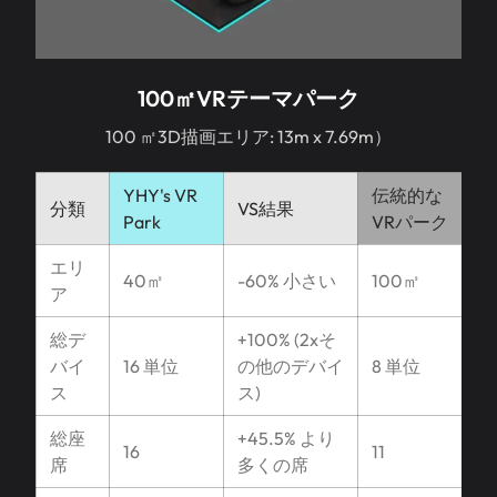
100㎡VRテーマパーク
100 ㎡3D描画エリア: 13m x 7.69m）
YHY's VR
伝統的な
分類
VS結果
Park
VRパーク
エリ
40㎡
-60% 小さい
100㎡
ア
総デ
+100% (2xそ
バイ
16 単位
の他のデバイ
8 単位
ス
ス)
総座
+45.5% より
16
11
席
多くの席