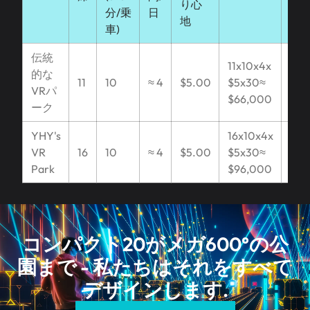
り心
分/乗
日
地
車)
伝統
11x10x4x
的な
$66
11
10
≈ 4
$5.00
$5x30≈
VRパ
$79
$66,000
ーク
YHY's
16x10x4x
$96
VR
16
10
≈ 4
$5.00
$5x30≈
$1,
Park
$96,000
コンパクト20がメガ600°の公
園まで - 私たちはそれをすべて
デザインします.