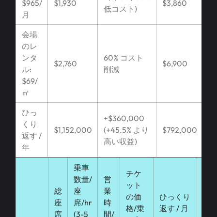
$965/
$1,930
$3,860
低コスト)
月
会場
のレ
ンタ
60% コスト
$2,760
$6,900
ル:
削減
$69/
㎡
ひっ
+$360,000
くり
$1,152,000
(+45.5% より
$792,000
返す /
高い収益)
年
乗車
チケ
数量/
営
ット
総
座
業
の価
ひっくり
ひ
座
席/hr
時
格/乗
返す / 月
/ 年
席
(3-5
間/