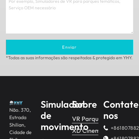
Enviar
*Todas as suas informações são respeitadas & protegido em YHY.
Simulador
Sobre
Contate
Não. 370,
de
nos
Estrada
VR Parque temático
movimento
Shilian,
+86180788
XD Cinema VR
Cidade de
+86180788