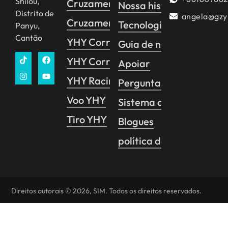
Shilou,
Cruzamento YHY 2
Nossa história
Distrito de
angela@gzy
Cruzamento YHY 1
Tecnologia
Panyu,
Cantão
YHY Corrida
Guia de negócios
YHY Corrida VR
Apoiar
YHY Racing Pro
Perguntas frequentes
Voo YHY
Sistema de controle de
Tiro YHY
Blogues
política de Privacidade
Direitos autorais © 2026, SIM. Todos os direitos reservados.