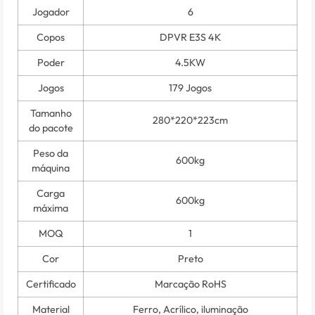
Jogador
6
Copos
DPVR E3S 4K
Poder
4.5KW
Jogos
179 Jogos
Tamanho
280*220*223cm
do pacote
Peso da
600kg
máquina
Carga
600kg
máxima
MOQ
1
Cor
Preto
Certificado
Marcação RoHS
Material
Ferro, Acrílico, iluminação