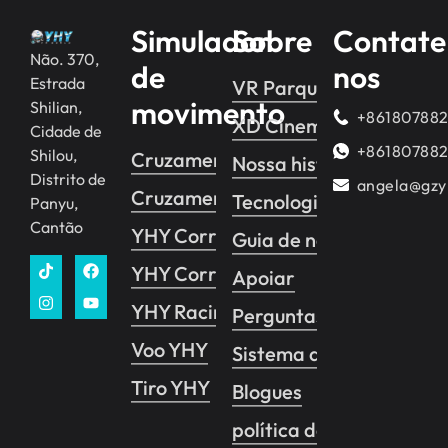
Simulador
Sobre
Contate
Não. 370,
de
nos
Estrada
VR Parque temático
movimento
Shilian,
+86180788
XD Cinema VR
Cidade de
+86180788
Shilou,
Cruzamento YHY 2
Nossa história
Distrito de
angela@gzy
Cruzamento YHY 1
Tecnologia
Panyu,
Cantão
YHY Corrida
Guia de negócios
YHY Corrida VR
Apoiar
YHY Racing Pro
Perguntas frequentes
Voo YHY
Sistema de controle de
Tiro YHY
Blogues
política de Privacidade