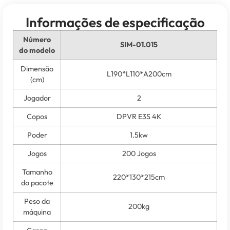
Informações de especificação
Número
SIM-01.015
do modelo
Dimensão
L190*L110*A200cm
(cm)
Jogador
2
Copos
DPVR E3S 4K
Poder
1.5kw
Jogos
200 Jogos
Tamanho
220*130*215cm
do pacote
Peso da
200kg
máquina