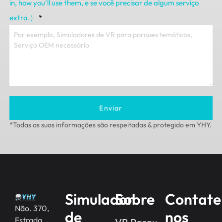
in
,
how you'll use them
, e se você precisar de algum serviço
extra.）
*
Enviar
*Todas as suas informações são respeitadas & protegido em YHY.
Simulador
Sobre
Contate
Não. 370,
de
nos
Estrada