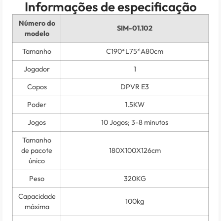
Informações de especificação
Número do
SIM-01.102
modelo
Tamanho
C190*L75*A80cm
Jogador
1
Copos
DPVR E3
Poder
1.5KW
Jogos
10 Jogos; 3-8 minutos
Tamanho
de pacote
180X100X126cm
único
Peso
320KG
Capacidade
100kg
máxima