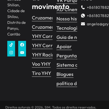
VR Parque temático
movimento
Shilian,
+86180788
XD Cinema VR
Cidade de
+86180788
Shilou,
Cruzamento YHY 2
Nossa história
Distrito de
angela@gzy
Cruzamento YHY 1
Tecnologia
Panyu,
Cantão
YHY Corrida
Guia de negócios
YHY Corrida VR
Apoiar
YHY Racing Pro
Perguntas frequentes
Voo YHY
Sistema de controle de
Tiro YHY
Blogues
política de Privacidade
Direitos autorais © 2026, SIM. Todos os direitos reservados.