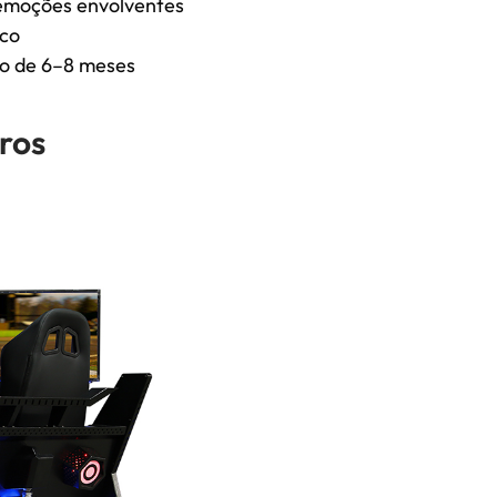
a emoções envolventes
ico
ro de 6–8 meses
ros