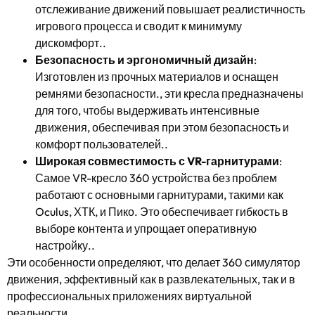
отслеживание движений повышает реалистичность
игрового процесса и сводит к минимуму
дискомфорт..
Безопасность и эргономичный дизайн
:
Изготовлен из прочных материалов и оснащен
ремнями безопасности., эти кресла предназначены
для того, чтобы выдерживать интенсивные
движения, обеспечивая при этом безопасность и
комфорт пользователей..
Широкая совместимость с VR-гарнитурами
:
Самое VR-кресло 360 устройства без проблем
работают с основными гарнитурами, такими как
Oculus, ХТК, и Пико. Это обеспечивает гибкость в
выборе контента и упрощает оперативную
настройку..
Эти особенности определяют, что делает 360 симулятор
движения, эффективный как в развлекательных, так и в
профессиональных приложениях виртуальной
реальности.