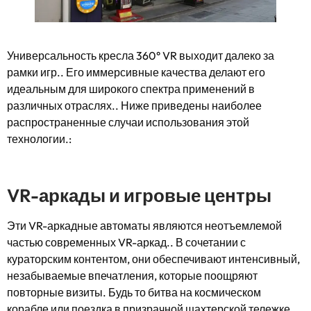
Универсальность кресла 360° VR выходит далеко за
рамки игр.. Его иммерсивные качества делают его
идеальным для широкого спектра применений в
различных отраслях.. Ниже приведены наиболее
распространенные случаи использования этой
технологии.:
VR-аркады и игровые центры
Эти VR-аркадные автоматы являются неотъемлемой
частью современных VR-аркад.. В сочетании с
кураторским контентом, они обеспечивают интенсивный,
незабываемые впечатления, которые поощряют
повторные визиты. Будь то битва на космическом
корабле или поездка в призрачной шахтерской тележке.,