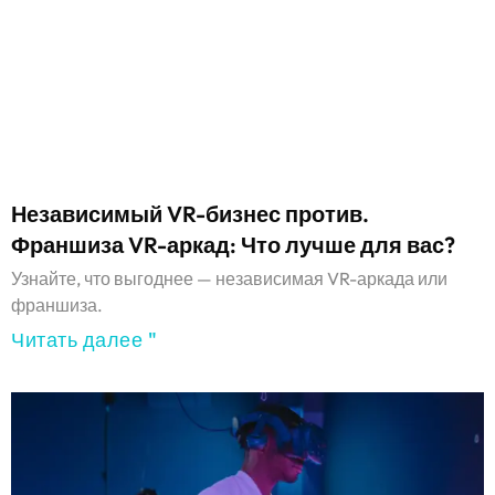
Независимый VR-бизнес против.
Франшиза VR-аркад: Что лучше для вас?
Узнайте, что выгоднее — независимая VR-аркада или
франшиза.
Читать далее "