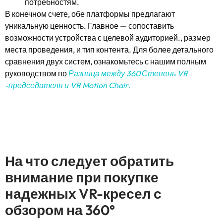
потребностям.
В конечном счете, обе платформы предлагают
уникальную ценность. Главное — сопоставить
возможности устройства с целевой аудиторией., размер
места проведения, и тип контента. Для более детального
сравнения двух систем, ознакомьтесь с нашим полным
руководством по
Разница между 360 Степень VR
-председателя и VR Motion Chair
.
На что следует обратить
внимание при покупке
надежных VR-кресел с
обзором на 360°