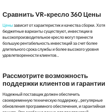
Сравнить VR-кресло 360 Цены
Цены
зависит от характеристик и качества сборки. Хотя
бюджетные варианты существуют, инвестиции в
высокопроизводительное кресло могут принести
большую рентабельность инвестиций за счет более
длительного срока службы и более высокого уровня
удовлетворенности клиентов..
Рассмотрите возможность
поддержки клиентов и гарантии
Надежный поставщик должен обеспечить
своевременную техническую поддержку., регулярные
обновления программного обеспечения, и гарантийная