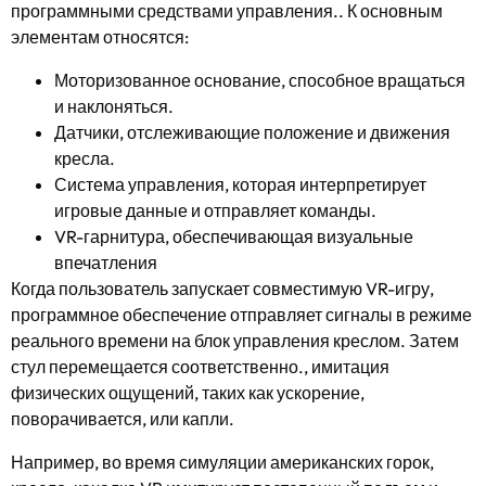
программными средствами управления.. К основным
элементам относятся:
Моторизованное основание, способное вращаться
и наклоняться.
Датчики, отслеживающие положение и движения
кресла.
Система управления, которая интерпретирует
игровые данные и отправляет команды.
VR-гарнитура, обеспечивающая визуальные
впечатления
Когда пользователь запускает совместимую VR-игру,
программное обеспечение отправляет сигналы в режиме
реального времени на блок управления креслом. Затем
стул перемещается соответственно., имитация
физических ощущений, таких как ускорение,
поворачивается, или капли.
Например, во время симуляции американских горок,