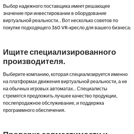
Выбор надежного поставщика имеет решающее
значение при инвестировании в оборудование
виртуальной реальности.. Вот несколько советов по
покупке подходящего 360 VR-кресло для вашего бизнеса:
Ищите специализированного
производителя.
Выберите компанию, которая специализируется именно
на платформах движения виртуальной реальности, а не
на обычных игровых автоматах.. Специалисты
стремятся предложить лучшее качество продукции,
послепродажное обслуживание, и поддержка
программного обеспечения.