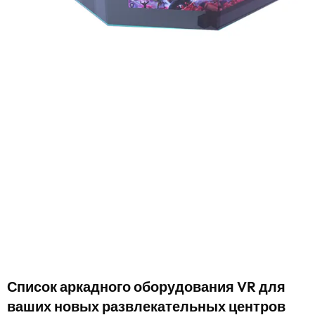
Список аркадного оборудования VR для
ваших новых развлекательных центров