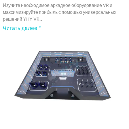
Изучите необходимое аркадное оборудование VR и
максимизируйте прибыль с помощью универсальных
решений YHY VR..
Читать далее "