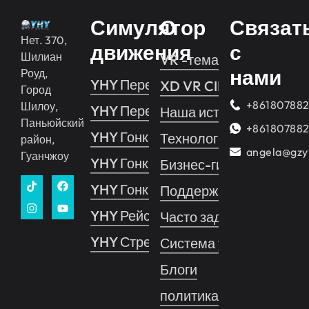
Симулятор
О
Связат
Нет. 370,
движения
с
Шилиан
VR -тематический парк
нами
Роуд,
YHY Пересечение 2
XD VR CINEMA
Город
+86180788
Шилоу,
YHY Пересечение 1
Наша история
Паньюйский
+86180788
YHY Гонки
Технология
район,
angela@gzy
Гуанчжоу
YHY Гонки VR
Бизнес-гид
YHY Гонки Про
Поддерживать
YHY Рейс
Часто задаваемые воп
YHY Стрельба
Система управления 
Блоги
политика конфиденциа