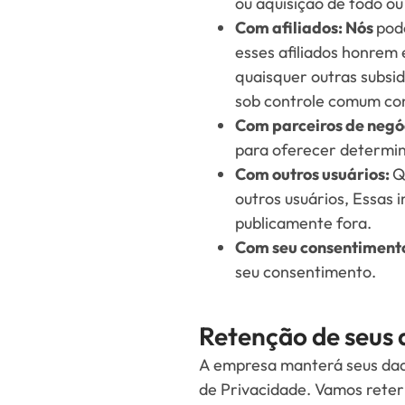
ou aquisição de todo o
Com afiliados: Nós
pod
esses afiliados honrem 
quaisquer outras subsid
sob controle comum co
Com parceiros de negó
para oferecer determin
Com outros usuários:
Q
outros usuários, Essas 
publicamente fora.
Com seu consentiment
seu consentimento.
Retenção de seus 
A empresa manterá seus dado
de Privacidade. Vamos reter