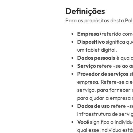
Definições
Para os propósitos desta Pol
Empresa
(referido com
Dispositivo
significa q
um tablet digital.
Dados pessoais
é qualq
Serviço
refere -se ao a
Provedor de serviços
s
empresa. Refere-se a e
serviço, para fornecer
para ajudar a empresa a
Dados de uso
refere -s
infraestrutura de servi
Você
significa o indiví
qual esse indivíduo est