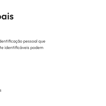
oais
dentificação pessoal que
 identificáveis ​​podem
s