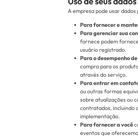
Uso de seus dados
A empresa pode usar dados p
Para fornecer e manter
Para gerenciar sua con
fornece podem fornecer
usuário registrado.
Para o desempenho de 
compra para os produto
através do serviço.
Para entrar em contat
ou outras formas equiv
sobre atualizações ou c
contratados, incluindo
implementação.
Para fornecer a você
c
eventos que oferecemo