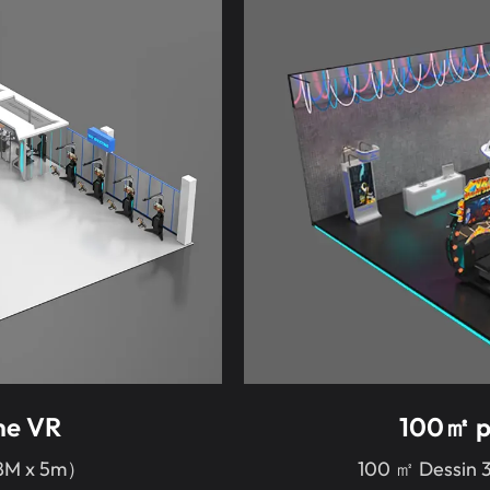
me VR
100㎡ p
 8M x 5m）
100 ㎡ Dessin 