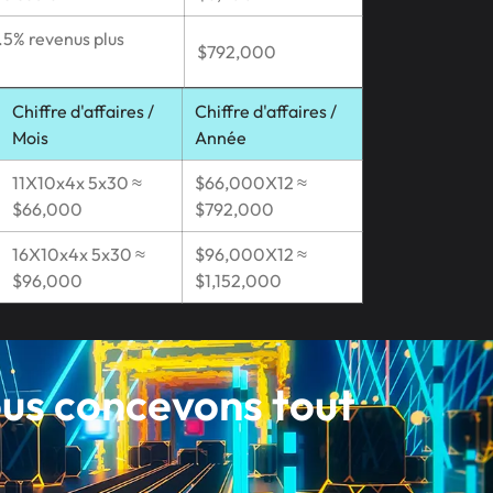
5% revenus plus
$792,000
Chiffre d'affaires /
Chiffre d'affaires /
Mois
Année
11X10x4x 5x30 ≈
$66,000X12 ≈
$66,000
$792,000
16X10x4x 5x30 ≈
$96,000X12 ≈
$96,000
$1,152,000
s concevons tout