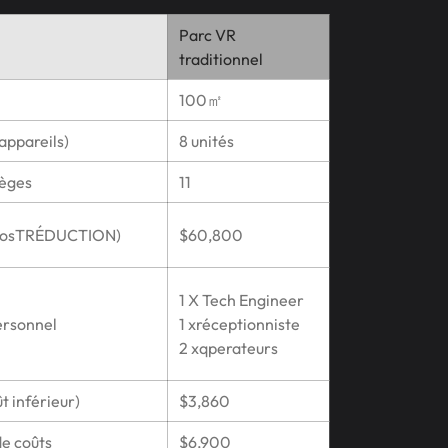
Parc VR
traditionnel
100㎡
appareils)
8 unités
ièges
11
 cosTRÉDUCTION)
$60,800
1 X Tech Engineer
ersonnel
1 xréceptionniste
2 xqperateurs
t inférieur)
$3,860
e coûts
$6,900