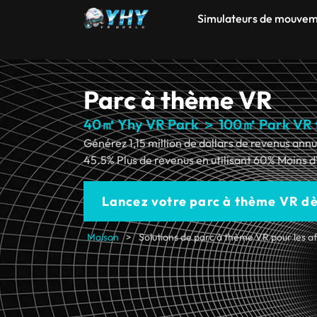
Simulateurs de mouve
Parc à thème VR
40㎡ Yhy VR Park ＞ 100㎡ Park VR t
Générez 1,15 million de dollars de revenus an
45.5% Plus de revenus en utilisant 60% Moins d
Lancez votre parc à thème VR dè
Maison
>
Solutions de parc à thème VR pour les af