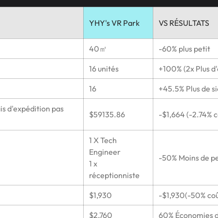
YHY's VR Park
VS RÉSULTATS
40㎡
-60% plus petit
16 unités
+100% (2x Plus d'
16
+45.5% Plus de s
is d'expédition pas
$59135.86
-$1,664 (-2.74%
1 X Tech
Engineer
-50% Moins de p
1 x
réceptionniste
$1,930
-$1,930(-50% coû
$2,760
60% Économies d