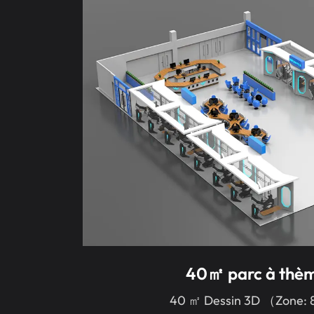
40㎡ parc à thè
40 ㎡ Dessin 3D （Zone: