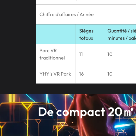
Chiffre d'affaires / Année
Sièges
Quantité / si
totaux
minutes / bal
Parc VR
11
10
traditionnel
YHY's VR Park
16
10
De compact 20㎡ 