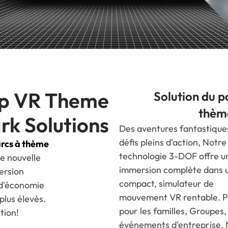
op VR Theme
Solution du p
thèm
rk Solutions
Des aventures fantastique
défis pleins d'action, Notre
rcs à thème
technologie 3-DOF offre u
re nouvelle
immersion complète dans 
ersion
compact, simulateur de
 d'économie
mouvement VR rentable. P
plus élevés.
pour les familles, Groupes,
tion!
événements d'entreprise, 