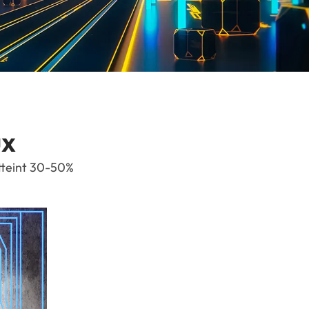
ux
tteint 30-50%