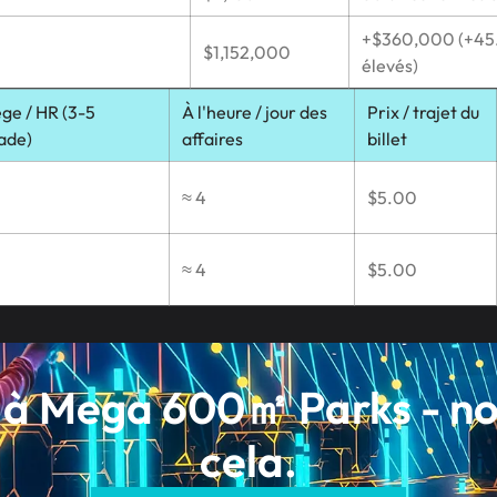
+$360,000 (+45.
$1,152,000
élevés)
ège / HR (3-5
À l'heure / jour des
Prix ​​/ trajet du
ade)
affaires
billet
≈ 4
$5.00
≈ 4
$5.00
à Mega 600㎡ Parks - nou
cela.