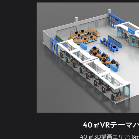
40㎡VRテーマ
40 ㎡3D描画エリア: 8m