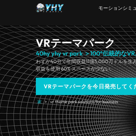
モーションシミ
VRテーマパーク
40hy yhy vr park ＞100°伝統的な
わずか40分で年間収益11億5,000万ドルを生み出
収益を使用 60% スペースが少ない.
VRテーマパークを今日発売してく
家
>
vr theme park solutions for business