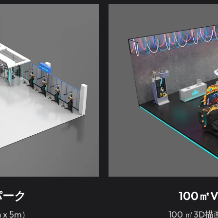
パーク
100
 x 5m）
100 ㎡3D描画