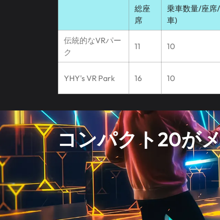
総座
乗車数量/座席/hr
席
車)
伝統的なVRパー
11
10
ク
YHY's VR Park
16
10
コンパクト20がメ