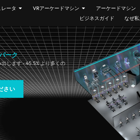
ュレータ
VRアーケードマシン
アーケードマシン
ビジネスガイド
なぜ私
VRパーク
します - 45.5% より多くの
ださい