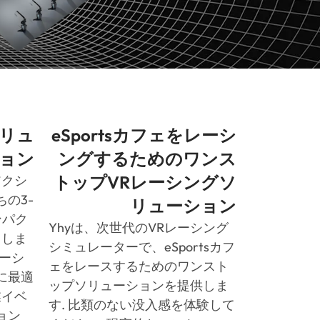
ソリュ
eSportsカフェをレーシ
ョン
ングするためのワンス
トップVRレーシングソ
アクシ
ちの3-
リューション
ンパク
Yhyは、次世代のVRレーシング
らしま
シミュレーターで、eSportsカフ
モーシ
ェをレースするためのワンスト
に最適
ップソリューションを提供しま
業イベ
す. 比類のない没入感を体験して
ョン