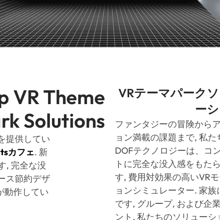
op VR Theme
VRテーマパーク
ーシ
rk Solutions
ファンタジーの冒険から
ョン満載の課題まで, 私た
ンを提供してい
DOFテクノロジーは、コ
tsカフェ
. 新
トに完全な没入感をもた
, 完全な没
す, 費用対効果の高いVR
ペース節約デザ
ョンシミュレーター. 家族
方が動作してい
です, グループ, および企
ント, 私たちのソリューシ