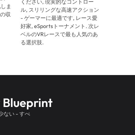
ください, 現実的なコントロー
化しま
ル, スリリングな高速アクション
％の収
- ゲーマーに最適です, レース愛
好家, eSportsトーナメント. 次レ
ベルのVRレースで最も人気のあ
る選択肢.
 Blueprint
少ない - すべ