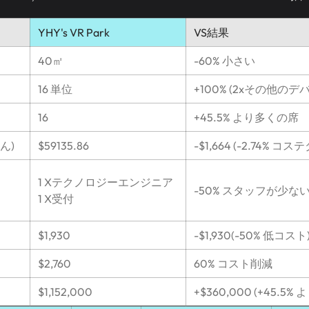
YHY's VR Park
VS結果
40㎡
-60% 小さい
16 単位
+100% (2xその他のデ
16
+45.5% より多くの席
ん)
$59135.86
-$1,664 (-2.74% コ
1 Xテクノロジーエンジニア
-50% スタッフが少な
1 X受付
$1,930
-$1,930(-50% 低コスト
$2,760
60% コスト削減
$1,152,000
+$360,000 (+45.5