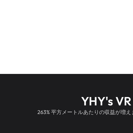
YHY's VR 
263% 平方メートルあたりの収益が増えます