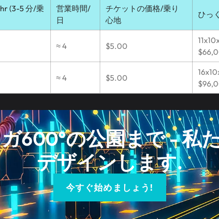
 (3-5 分/乗
営業時間/
チケットの価格/乗り
ひっく
日
心地
11x10
≈ 4
$5.00
$66,
16x10
≈ 4
$5.00
$96,
ガ600°の公園まで - 
デザインします.
今すぐ始めましょう!