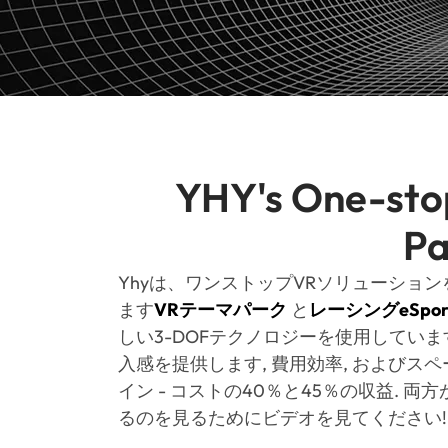
YHY's One-st
Pa
Yhyは、ワンストップVRソリューショ
ます
VRテーマパーク
と
レーシングeSpor
しい3-DOFテクノロジーを使用しています
入感を提供します, 費用効率, およびス
イン - コストの40％と45％の収益. 両
るのを見るためにビデオを見てください!