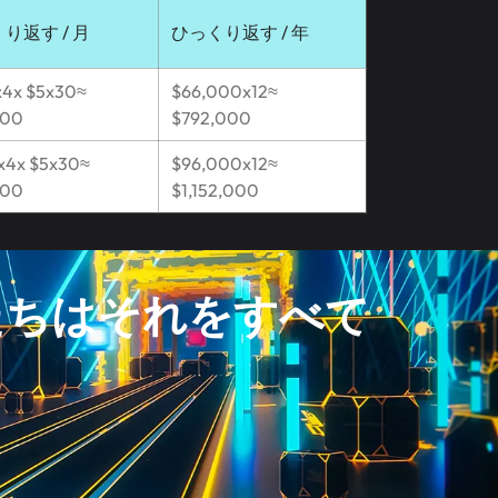
り返す / 月
ひっくり返す / 年
x4x $5x30≈
$66,000x12≈
000
$792,000
x4x $5x30≈
$96,000x12≈
000
$1,152,000
私たちはそれをすべて