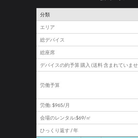
分類
エリア
総デバイス
総座席
デバイスの約予算 購入 (送料 含まれていませ
労働予算
労働: $965/月
会場のレンタル:$69/㎡
ひっくり返す / 年