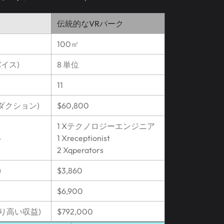
伝統的なVRパーク
100㎡
バイス)
8 単位
11
ステダクション)
$60,800
1 Xテクノロジーエンジニア
い
1 Xreceptionist
2 Xqperators
)
$3,860
$6,900
% より高い収益)
$792,000