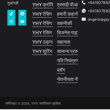
+86180788
गुआंगज़ौ
YHY क्रॉसिंग 1
एक्सडी वीआर सिनेमा
+86180788
YHY रेसिंग
हमारी कहानी
angela@gzy
YHY रेसिंग वी.आर
तकनीकी
YHY रेसिंग प्रो
बिजनेस गाइड
YHY उड़ान
सहायता
YHY शूटिंग
सामान्य प्रश्नोत्तर
गति नियंत्रण प्रणाली
ब्लॉग
गोपनीयता नीति
कॉपीराइट © 2026, YHY. सर्वाधिकार सुरक्षित.