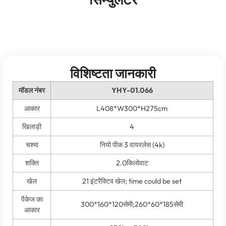
विशिष्टता जानकारी
मॉडल नंबर
YHY-01.066
आकार
L408*W300*H275cm
खिलाड़ी
4
चश्मा
नियो पीक 3 वायरलेस (4
k
)
शक्ति
2.0किलोवाट
खेल
21 इंटरैक्टिव खेल;
time could be set
पैकेज का
300*160*120सेमी;260*60*185सेमी
आकार