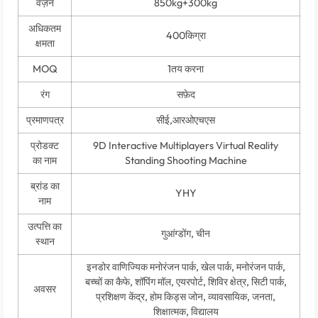
वज़न
850
kg+300kg
अधिकतम
400किग्रा
क्षमता
MOQ
1तय करना
रंग
सफ़ेद
प्रमाणपत्र
सीई,आरओएचएस
प्रोडक्ट
9
D Interactive Multiplayers Virtual Reality
का नाम
Standing Shooting Machine
ब्रांड का
YHY
नाम
उत्पत्ति का
गुआंग्डोंग, चीन
स्थान
इनडोर वाणिज्यिक मनोरंजन पार्क, खेल पार्क, मनोरंजन पार्क,
बच्चों का कैफे, शॉपिंग मॉल, एयरपोर्ट, शिविर क्षेत्र, सिटी पार्क,
अवसर
प्रशिक्षण केंद्र, होम किड्स जोन, व्यावसायिक, जनता,
शिक्षात्मक, विद्यालय