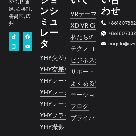
370, 四連
ンシ
わせ
路, 石楼町,
VRテーマパーク
番禺区, 広
ミュ
+86180788
州
XD VR Cinema
レー
+86180788
私たちのストーリー
タ
angela@gzy
テクノロジー
YHY交差点 2
ビジネスガイド
YHY交差点 1
サポート
YHYレーシング
よくある質問
YHYレーシングVR
モーションコントロー
YHYレーシングプロ
ブログ
YHYフライト
プライバシーポリシー
YHY撮影