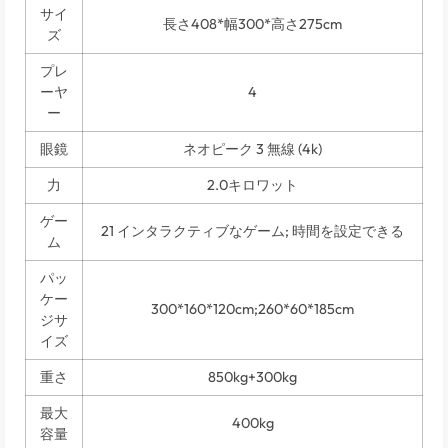
サイ
長さ408*幅300*高さ275cm
ズ
プレ
ーヤ
4
ー
眼鏡
ネオピーク 3 無線 (4k)
力
2.0キロワット
ゲー
21 インタラクティブなゲーム; 時間を設定できる
ム
パッ
ケー
300*160*120cm;260*60*185cm
ジサ
イズ
重さ
850kg+300kg
最大
400kg
容量