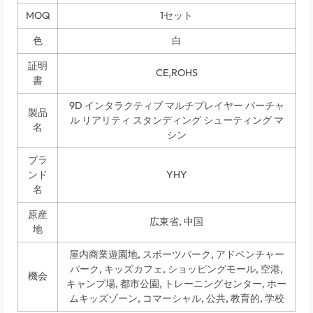
MOQ
1セット
色
白
証明
CE,ROHS
書
9D インタラクティブ マルチプレイヤー バーチャ
製品
ル リアリティ スタンディング シューティング マ
名
シン
ブラ
ンド
YHY
名
原産
広東省, 中国
地
屋内商業遊園地, スポーツパーク, アドベンチャー
パーク, キッズカフェ, ショッピングモール, 空港,
機会
キャンプ場, 都市公園, トレーニングセンター, ホー
ムキッズゾーン, コマーシャル, 公共, 教育的, 学校