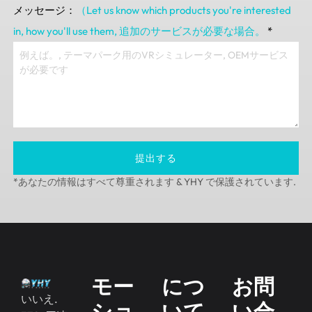
メッセージ：
（Let us know which products you're interested
in
,
how you'll use them
, 追加のサービスが必要な場合。
*
提出する
*あなたの情報はすべて尊重されます & YHY で保護されています.
モー
につ
お問
いいえ.
ショ
いて
い合