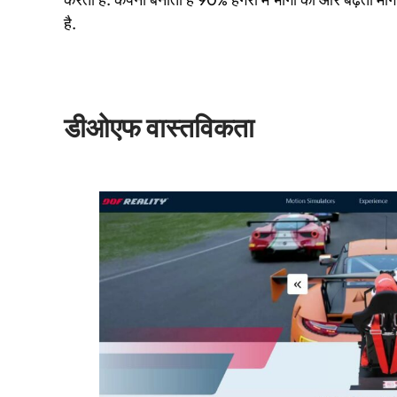
है.
डीओएफ वास्तविकता